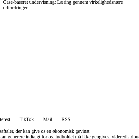
Case-baseret undervisning: Læring gennem virkelighedsnære
udfordringer
terest
TikTok
Mail
RSS
saftaler, der kan give os en økonomisk gevinst.
 kan generere indtægt for os. Indholdet må ikke gengives, videredistribue