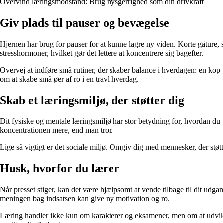
Overvind læringsmodstand: Brug nysgerrighed som din drivkraft
Giv plads til pauser og bevægelse
Hjernen har brug for pauser for at kunne lagre ny viden. Korte gåture,
stresshormoner, hvilket gør det lettere at koncentrere sig bagefter.
Overvej at indføre små rutiner, der skaber balance i hverdagen: en kop 
om at skabe små øer af ro i en travl hverdag.
Skab et læringsmiljø, der støtter dig
Dit fysiske og mentale læringsmiljø har stor betydning for, hvordan du t
koncentrationen mere, end man tror.
Lige så vigtigt er det sociale miljø. Omgiv dig med mennesker, der støtte
Husk, hvorfor du lærer
Når presset stiger, kan det være hjælpsomt at vende tilbage til dit udg
meningen bag indsatsen kan give ny motivation og ro.
Læring handler ikke kun om karakterer og eksamener, men om at udvikle