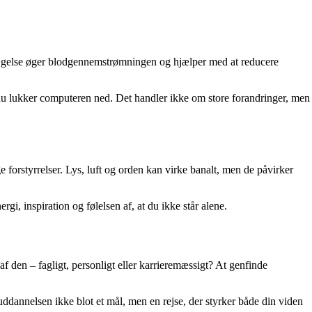
Bevægelse øger blodgennemstrømningen og hjælper med at reducere
r du lukker computeren ned. Det handler ikke om store forandringer, men
e forstyrrelser. Lys, luft og orden kan virke banalt, men de påvirker
gi, inspiration og følelsen af, at du ikke står alene.
f den – fagligt, personligt eller karrieremæssigt? At genfinde
annelsen ikke blot et mål, men en rejse, der styrker både din viden