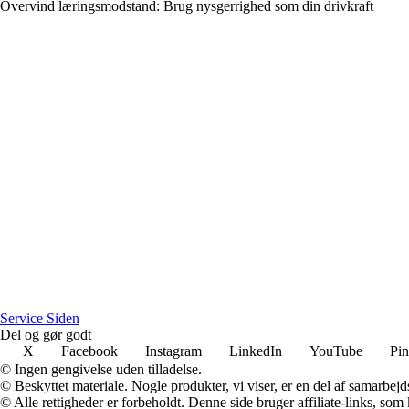
Overvind læringsmodstand: Brug nysgerrighed som din drivkraft
S
ervice
S
iden
Del og gør godt
X
Facebook
Instagram
LinkedIn
YouTube
Pin
© Ingen gengivelse uden tilladelse.
© Beskyttet materiale. Nogle produkter, vi viser, er en del af samarbejd
© Alle rettigheder er forbeholdt. Denne side bruger affiliate-links, som