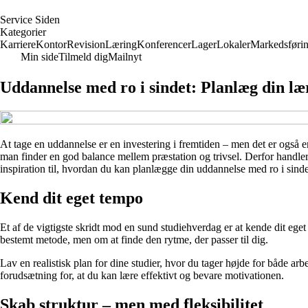
S
ervice
S
iden
Kategorier
Karriere
Kontor
Revision
Læring
Konferencer
Lager
Lokaler
Markedsføri
Min side
Tilmeld dig
Mailnyt
Uddannelse med ro i sindet: Planlæg din l
At tage en uddannelse er en investering i fremtiden – men det er også 
man finder en god balance mellem præstation og trivsel. Derfor handle
inspiration til, hvordan du kan planlægge din uddannelse med ro i sinde
Kend dit eget tempo
Et af de vigtigste skridt mod en sund studiehverdag er at kende dit ege
bestemt metode, men om at finde den rytme, der passer til dig.
Lav en realistisk plan for dine studier, hvor du tager højde for både arb
forudsætning for, at du kan lære effektivt og bevare motivationen.
Skab struktur – men med fleksibilitet