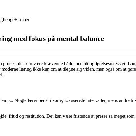
ng
Penge
Firmaer
æring med fokus på mental balance
en proces, der kan være krævende både mentalt og følelsesmæssigt. Lange
r moderne læring ikke kun om at tilegne sig viden, men også om at gøre
t.
t tempo. Nogle lærer bedst i korte, fokuserede intervaller, mens andre t
ejde, fritid og restitution. Det kan være fristende at presse så meget som