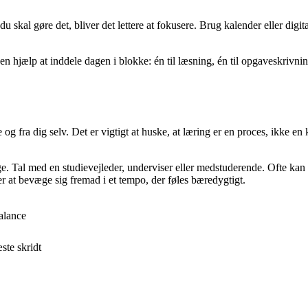
u skal gøre det, bliver det lettere at fokusere. Brug kalender eller digit
 en hjælp at inddele dagen i blokke: én til læsning, én til opgaveskrivni
fra dig selv. Det er vigtigt at huske, at læring er en proces, ikke en 
bage. Tal med en studievejleder, underviser eller medstuderende. Ofte ka
er at bevæge sig fremad i et tempo, der føles bæredygtigt.
alance
ste skridt