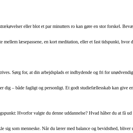
 strækøvelser eller blot et par minutters ro kan gøre en stor forskel. 
te mellem læsepassene, en kort meditation, eller et fast tidspunkt, hvo
rives. Sørg for, at din arbejdsplads er indbydende og fri for unødvendig
r dig – både fagligt og personligt. Et godt studiefællesskab kan give ener
angspunkt: Hvorfor valgte du denne uddannelse? Hvad håber du at få ud a
 sig som menneske. Når du lærer med balance og bevidsthed, bliver udd