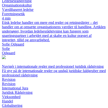
Ledelsesrådgivning
Organisationskultur
Værdibaseret ledelse
Forretningsetik
4 min
Etisk ledelse handler om mere end regler og retningslinjer – det
handler om at omsætte organisationens værdier til handling. Artiklen
undersøger, hvordan ledelsesrådgivning kan fungere som
sparringspartner i arbejdet med at skabe en kultur præget af
integritet, tillid og ansvarlighed.
Sofie Odgaard
Sofie
Odgaard
Navigér i internationale regler med professionel juridisk rådgivning
Få styr på de internationale regler og undgå juridiske faldgruber med
professionel rådgivning
Revision
Revision
International Jura
Juridisk Rådgivning
Virksomhed
Handel
Globalisering