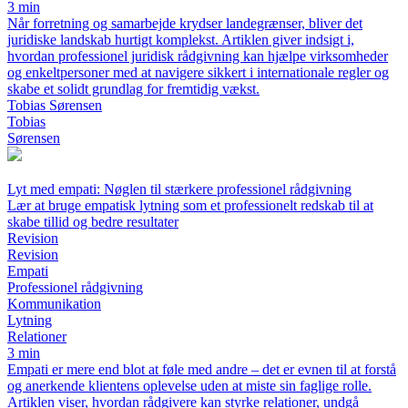
3 min
Når forretning og samarbejde krydser landegrænser, bliver det
juridiske landskab hurtigt komplekst. Artiklen giver indsigt i,
hvordan professionel juridisk rådgivning kan hjælpe virksomheder
og enkeltpersoner med at navigere sikkert i internationale regler og
skabe et solidt grundlag for fremtidig vækst.
Tobias Sørensen
Tobias
Sørensen
Lyt med empati: Nøglen til stærkere professionel rådgivning
Lær at bruge empatisk lytning som et professionelt redskab til at
skabe tillid og bedre resultater
Revision
Revision
Empati
Professionel rådgivning
Kommunikation
Lytning
Relationer
3 min
Empati er mere end blot at føle med andre – det er evnen til at forstå
og anerkende klientens oplevelse uden at miste sin faglige rolle.
Artiklen viser, hvordan rådgivere kan styrke relationer, undgå