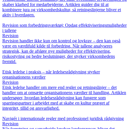
skaber klarhed for medarbejderne. Artiklen guider dig til at
kombinere jura og virksomhedskultur, så retningslinjerne bliver et
aktiv i hverdagen.
Revision som forbedringsværktøj: Opdag effektiviseringsmuligheder
i tallene
Revision
Revision handler ikke kun om kontrol og lovkrav – den kan også
være en værdifuld kilde til forbedring. Når tallene analyseres
strategisk, kan de afsløre nye muligheder for effektivisering,
risikostyring og bedre beslutninger, der styrker virksomhedens
fremtid.
Etisk ledelse i praksis – når ledelsesrådgivning styrker
organisationens værdier
Revision
Etisk ledelse handler om mere end regler og retningslinjer – det
handler om at omsætte organisationens værdier til handling. Artiklen
undersøger, hvordan ledelsesrådgivning kan fungere som
sparringspartner i arbejdet med at skabe en kultur præget af
integritet, tillid og ansvarlighed.
Navigér i internationale regler med professionel juridisk rådgivning
Revision
Når forretning og samarbejde krydser landegrænser, bliver det