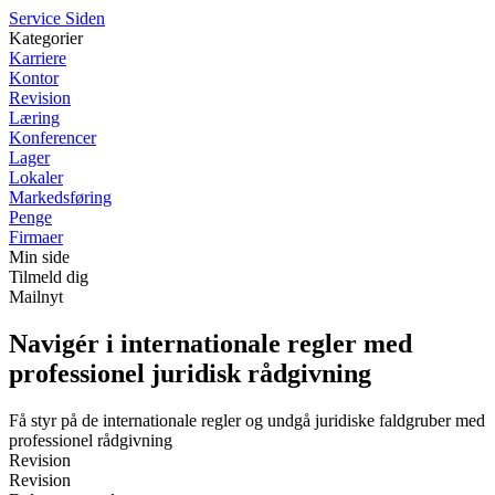
S
ervice
S
iden
Kategorier
Karriere
Kontor
Revision
Læring
Konferencer
Lager
Lokaler
Markedsføring
Penge
Firmaer
Min side
Tilmeld dig
Mailnyt
Navigér i internationale regler med
professionel juridisk rådgivning
Få styr på de internationale regler og undgå juridiske faldgruber med
professionel rådgivning
Revision
Revision