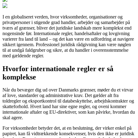
I en globaliseret verden, hvor virksomheder, organisationer og
privatpersoner i stigende grad handler, arbejder og samarbejder på
tværs af grænser, bliver det juridiske landskab mere komplekst end
nogensinde før. Internationale regler, handelsaftaler og lovgivning
varierer fra land til land – og det kan være en udfordring at navigere
sikkert igennem. Professionel juridisk rådgivning kan være nøglen
til at undgå faldgruber og sikre, at du handler i overensstemmelse
med gældende regler.
Hvorfor internationale regler er så
komplekse
Når du bevæger dig ud over Danmarks grænser, møder du et virvar
af love, standarder og administrative krav. Det gælder alt fra
toldregler og eksportkontrol til databeskyttelse, arbejdskontrakter og
skatteforhold. Hvert land har sine egne regler, og oveni kommer
internationale aftaler og EU-direktiver, som kan påvirke, hvordan du
skal agere.
For virksomheder betyder det, at en beslutning, der virker enkel på
papiret, kan få vidtrækkende konsekvenser, hvis den ikke er juridisk