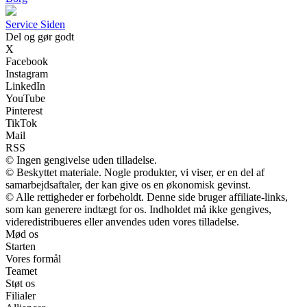
S
ervice
S
iden
Del og gør godt
X
Facebook
Instagram
LinkedIn
YouTube
Pinterest
TikTok
Mail
RSS
© Ingen gengivelse uden tilladelse.
© Beskyttet materiale. Nogle produkter, vi viser, er en del af
samarbejdsaftaler, der kan give os en økonomisk gevinst.
© Alle rettigheder er forbeholdt. Denne side bruger affiliate-links,
som kan generere indtægt for os. Indholdet må ikke gengives,
videredistribueres eller anvendes uden vores tilladelse.
Mød os
Starten
Vores formål
Teamet
Støt os
Filialer