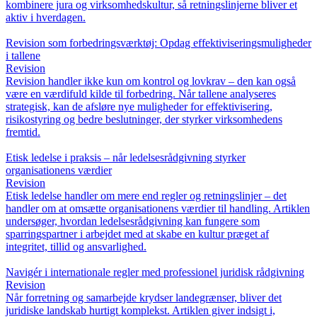
kombinere jura og virksomhedskultur, så retningslinjerne bliver et
aktiv i hverdagen.
Revision som forbedringsværktøj: Opdag effektiviseringsmuligheder
i tallene
Revision
Revision handler ikke kun om kontrol og lovkrav – den kan også
være en værdifuld kilde til forbedring. Når tallene analyseres
strategisk, kan de afsløre nye muligheder for effektivisering,
risikostyring og bedre beslutninger, der styrker virksomhedens
fremtid.
Etisk ledelse i praksis – når ledelsesrådgivning styrker
organisationens værdier
Revision
Etisk ledelse handler om mere end regler og retningslinjer – det
handler om at omsætte organisationens værdier til handling. Artiklen
undersøger, hvordan ledelsesrådgivning kan fungere som
sparringspartner i arbejdet med at skabe en kultur præget af
integritet, tillid og ansvarlighed.
Navigér i internationale regler med professionel juridisk rådgivning
Revision
Når forretning og samarbejde krydser landegrænser, bliver det
juridiske landskab hurtigt komplekst. Artiklen giver indsigt i,