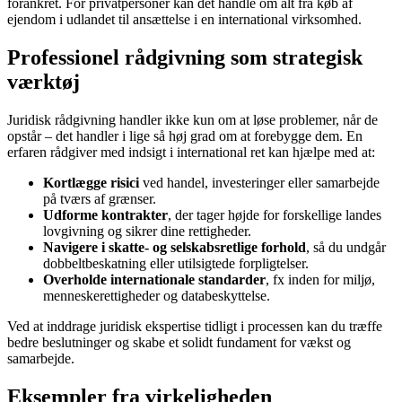
forankret. For privatpersoner kan det handle om alt fra køb af
ejendom i udlandet til ansættelse i en international virksomhed.
Professionel rådgivning som strategisk
værktøj
Juridisk rådgivning handler ikke kun om at løse problemer, når de
opstår – det handler i lige så høj grad om at forebygge dem. En
erfaren rådgiver med indsigt i international ret kan hjælpe med at:
Kortlægge risici
ved handel, investeringer eller samarbejde
på tværs af grænser.
Udforme kontrakter
, der tager højde for forskellige landes
lovgivning og sikrer dine rettigheder.
Navigere i skatte- og selskabsretlige forhold
, så du undgår
dobbeltbeskatning eller utilsigtede forpligtelser.
Overholde internationale standarder
, fx inden for miljø,
menneskerettigheder og databeskyttelse.
Ved at inddrage juridisk ekspertise tidligt i processen kan du træffe
bedre beslutninger og skabe et solidt fundament for vækst og
samarbejde.
Eksempler fra virkeligheden