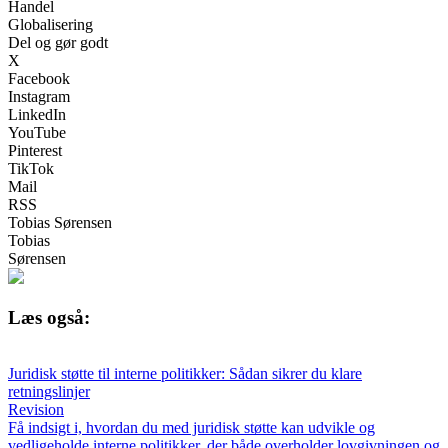
Handel
Globalisering
Del og gør godt
X
Facebook
Instagram
LinkedIn
YouTube
Pinterest
TikTok
Mail
RSS
Tobias Sørensen
Tobias
Sørensen
Læs også:
Juridisk støtte til interne politikker: Sådan sikrer du klare
retningslinjer
Revision
Få indsigt i, hvordan du med juridisk støtte kan udvikle og
vedligeholde interne politikker, der både overholder lovgivningen og