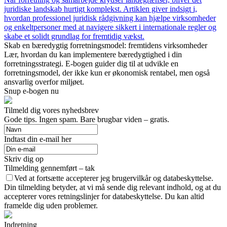
juridiske landskab hurtigt komplekst. Artiklen giver indsigt i,
hvordan professionel juridisk rådgivning kan hjælpe virksomheder
og enkeltpersoner med at navigere sikkert i internationale regler og
skabe et solidt grundlag for fremtidig vækst.
Skab en bæredygtig forretningsmodel: fremtidens virksomheder
Lær, hvordan du kan implementere bæredygtighed i din
forretningsstrategi. E-bogen guider dig til at udvikle en
forretningsmodel, der ikke kun er økonomisk rentabel, men også
ansvarlig overfor miljøet.
Snup e-bogen nu
Tilmeld dig vores nyhedsbrev
Gode tips. Ingen spam. Bare brugbar viden – gratis.
Indtast din e-mail her
Skriv dig op
Tilmelding gennemført – tak
Ved at fortsætte accepterer jeg brugervilkår og databeskyttelse.
Din tilmelding betyder, at vi må sende dig relevant indhold, og at du
accepterer vores retningslinjer for databeskyttelse. Du kan altid
framelde dig uden problemer.
Indretning