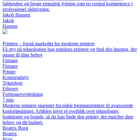
faldgruber og bruge empatisk lytning som en central kompetence i
professionel rådgivning.
Jakob Hansen
Jakob
Hansen
Printere – forstå markedet for moderne printere
Få styr på teknologien bag nutidens printere og find den løsning, der
passer til dine behov
Firmaer
Firmaer
Printer
Kontorudstyr
Teknologi
Erhverv
Forbrugervejledning
7 min
Moderne printere spænder fra enkle hjemmeprintere til avancerede
kontorløsninger. Artiklen giver et overblik over teknologier,
funktioner og brands, så du kan finde den printer, der matcher dine
behov og dit budget.
Beatrix Borg
Beatrix
Borg