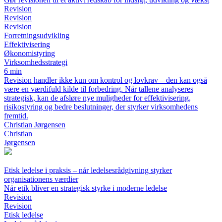
Revision
Revision
Revision
Forretningsudvikling
Effektivisering
Økonomistyring
Virksomhedsstrategi
6 min
Revision handler ikke kun om kontrol og lovkrav – den kan også
være en værdifuld kilde til forbedring. Når tallene analyseres
strategisk, kan de afsløre nye muligheder for effektivisering,
risikostyring og bedre beslutninger, der styrker virksomhedens
fremtid.
Christian Jørgensen
Christian
Jørgensen
Etisk ledelse i praksis – når ledelsesrådgivning styrker
organisationens værdier
Når etik bliver en strategisk styrke i moderne ledelse
Revision
Revision
Etisk ledelse