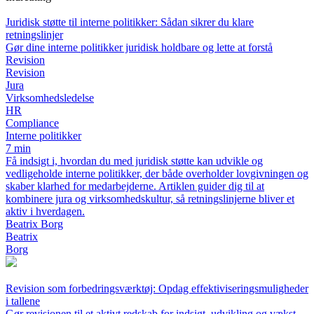
Juridisk støtte til interne politikker: Sådan sikrer du klare
retningslinjer
Gør dine interne politikker juridisk holdbare og lette at forstå
Revision
Revision
Jura
Virksomhedsledelse
HR
Compliance
Interne politikker
7 min
Få indsigt i, hvordan du med juridisk støtte kan udvikle og
vedligeholde interne politikker, der både overholder lovgivningen og
skaber klarhed for medarbejderne. Artiklen guider dig til at
kombinere jura og virksomhedskultur, så retningslinjerne bliver et
aktiv i hverdagen.
Beatrix Borg
Beatrix
Borg
Revision som forbedringsværktøj: Opdag effektiviseringsmuligheder
i tallene
Gør revisionen til et aktivt redskab for indsigt, udvikling og vækst