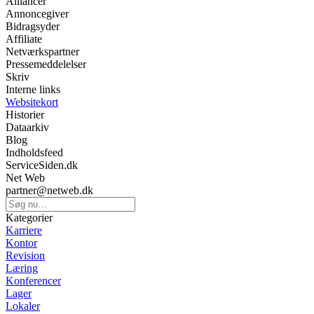
Alliancer
Annoncegiver
Bidragsyder
Affiliate
Netværkspartner
Pressemeddelelser
Skriv
Interne links
Websitekort
Historier
Dataarkiv
Blog
Indholdsfeed
ServiceSiden.dk
Net Web
partner@netweb.dk
Kategorier
Karriere
Kontor
Revision
Læring
Konferencer
Lager
Lokaler