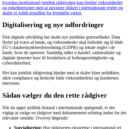
hvordan professionel juridisk rådgivning kan hjælpe virksomheder
og enkeltpersoner med at navigere sikkert i internationale regler og
skabe et solidt grundlag for fremtidig vækst.
Digitalisering og nye udfordringer
Den digitale udvikling har skabt nye juridiske grænseflader. Data
flyder på tværs af lande, og virksomheder skal forholde sig til både
EU’s databeskyttelsesforordning (GDPR) og lokale regler i de
lande, hvor de opererer. Samtidig stiller e-handel, onlineaftaler og
digitale tjenester krav til forståelsen af forbrugerrettigheder og
cybersikkerhed.
Her kan juridisk rådgivning hjælpe med at skabe klare politikker,
sikre compliance og beskytte både virksomhedens og kundernes
interesser.
Sådan vælger du den rette rådgiver
Når du søger juridisk bistand i internationale spørgsmål, er det
vigtigt at vælge en rådgiver med dokumenteret erfaring inden for det
relevante område. Overvej følgende:
Specialisering:
Har rådgiveren ekspertise i international ret,