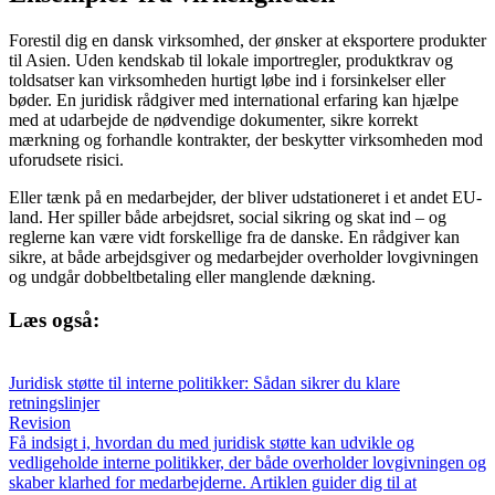
Forestil dig en dansk virksomhed, der ønsker at eksportere produkter
til Asien. Uden kendskab til lokale importregler, produktkrav og
toldsatser kan virksomheden hurtigt løbe ind i forsinkelser eller
bøder. En juridisk rådgiver med international erfaring kan hjælpe
med at udarbejde de nødvendige dokumenter, sikre korrekt
mærkning og forhandle kontrakter, der beskytter virksomheden mod
uforudsete risici.
Eller tænk på en medarbejder, der bliver udstationeret i et andet EU-
land. Her spiller både arbejdsret, social sikring og skat ind – og
reglerne kan være vidt forskellige fra de danske. En rådgiver kan
sikre, at både arbejdsgiver og medarbejder overholder lovgivningen
og undgår dobbeltbetaling eller manglende dækning.
Læs også:
Juridisk støtte til interne politikker: Sådan sikrer du klare
retningslinjer
Revision
Få indsigt i, hvordan du med juridisk støtte kan udvikle og
vedligeholde interne politikker, der både overholder lovgivningen og
skaber klarhed for medarbejderne. Artiklen guider dig til at