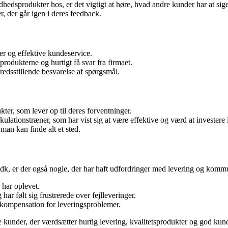
ndhedsprodukter hos, er det vigtigt at høre, hvad andre kunder har at si
 der går igen i deres feedback.
er og effektive kundeservice.
produkterne og hurtigt få svar fra firmaet.
edsstillende besvarelse af spørgsmål.
ter, som lever op til deres forventninger.
lationstræner, som har vist sig at være effektive og værd at investere i
man kan finde alt et sted.
dk, er der også nogle, der har haft udfordringer med levering og komm
 har oplevet.
r følt sig frustrerede over fejlleveringer.
 kompensation for leveringsproblemer.
under, der værdsætter hurtig levering, kvalitetsprodukter og god kundese