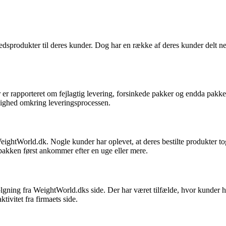
edsprodukter til deres kunder. Dog har en række af deres kunder delt ne
 rapporteret om fejlagtig levering, forsinkede pakker og endda pakker, d
dighed omkring leveringsprocessen.
ightWorld.dk. Nogle kunder har oplevet, at deres bestilte produkter tog
 pakken først ankommer efter en uge eller mere.
ing fra WeightWorld.dks side. Der har været tilfælde, hvor kunder har 
tivitet fra firmaets side.