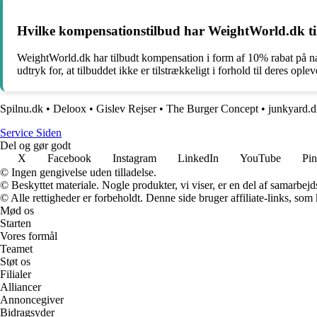
Hvilke kompensationstilbud har WeightWorld.dk tilb
WeightWorld.dk har tilbudt kompensation i form af 10% rabat på næs
udtryk for, at tilbuddet ikke er tilstrækkeligt i forhold til deres oplev
Spilnu.dk
•
Deloox
•
Gislev Rejser
•
The Burger Concept
•
junkyard.
S
ervice
S
iden
Del og gør godt
X
Facebook
Instagram
LinkedIn
YouTube
Pin
© Ingen gengivelse uden tilladelse.
© Beskyttet materiale. Nogle produkter, vi viser, er en del af samarbejd
© Alle rettigheder er forbeholdt. Denne side bruger affiliate-links, som
Mød os
Starten
Vores formål
Teamet
Støt os
Filialer
Alliancer
Annoncegiver
Bidragsyder