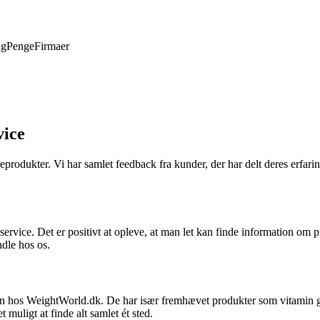
ng
Penge
Firmaer
vice
produkter. Vi har samlet feedback fra kunder, der har delt deres erfari
ervice. Det er positivt at opleve, at man let kan finde information om 
dle hos os.
en hos WeightWorld.dk. De har især fremhævet produkter som vitamin gu
muligt at finde alt samlet ét sted.