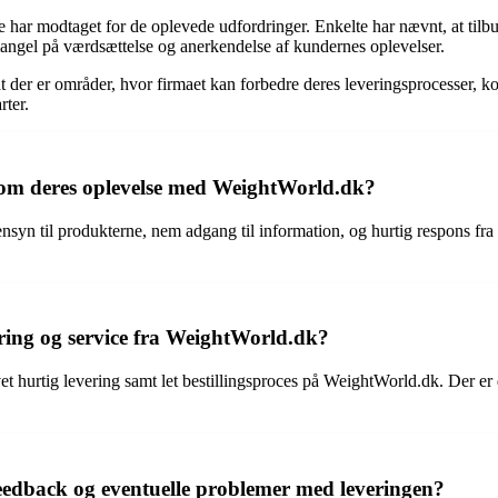
e har modtaget for de oplevede udfordringer. Enkelte har nævnt, at til
 mangel på værdsættelse og anerkendelse af kundernes oplevelser.
der er områder, hvor firmaet kan forbedre deres leveringsprocesser, 
rter.
t om deres oplevelse med WeightWorld.dk?
syn til produkterne, nem adgang til information, og hurtig respons f
ring og service fra WeightWorld.dk?
t hurtig levering samt let bestillingsproces på WeightWorld.dk. Der er
edback og eventuelle problemer med leveringen?