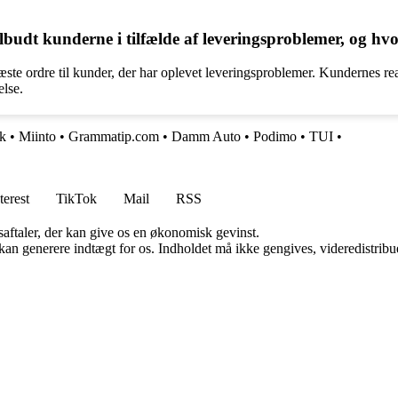
udt kunderne i tilfælde af leveringsproblemer, og hvo
te ordre til kunder, der har oplevet leveringsproblemer. Kundernes reak
else.
dk
•
Miinto
•
Grammatip.com
•
Damm Auto
•
Podimo
•
TUI
•
terest
TikTok
Mail
RSS
saftaler, der kan give os en økonomisk gevinst.
 kan generere indtægt for os. Indholdet må ikke gengives, videredistribue