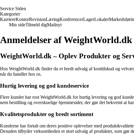
S
ervice
S
iden
Kategorier
Karriere
Kontor
Revision
Læring
Konferencer
Lager
Lokaler
Markedsføri
Min side
Tilmeld dig
Mailnyt
Anmeldelser af WeightWorld.dk
WeightWorld.dk – Oplev Produkter og Ser
Hos WeightWorld.dk finder du et bredt udvalg af kosttilskud og velvære
når du handler hos os.
Hurtig levering og god kundeservice
Flere kunder har rost WeightWorld.dk for hurtig levering og god kundes
nem bestilling og overskuelige hjemmesider, der gør det bekvemt at han
Kvalitetsprodukter og bredt sortiment
Kunderne har fortalt om deres positive oplevelser med produktkvalitet
Desuden tilbyder virksomheden et stort udvalg af produkter, som gør det 