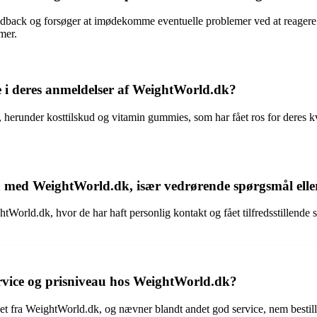
back og forsøger at imødekomme eventuelle problemer ved at reagere
mer.
 i deres anmeldelser af WeightWorld.dk?
erunder kosttilskud og vitamin gummies, som har fået ros for deres kva
med WeightWorld.dk, især vedrørende spørgsmål elle
rld.dk, hvor de har haft personlig kontakt og fået tilfredsstillende s
vice og prisniveau hos WeightWorld.dk?
t fra WeightWorld.dk, og nævner blandt andet god service, nem bestil