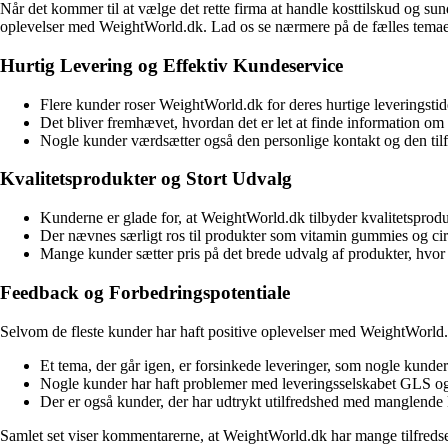
Når det kommer til at vælge det rette firma at handle kosttilskud og su
oplevelser med WeightWorld.dk. Lad os se nærmere på de fælles temaer,
Hurtig Levering og Effektiv Kundeservice
Flere kunder roser WeightWorld.dk for deres hurtige leveringstid
Det bliver fremhævet, hvordan det er let at finde information om 
Nogle kunder værdsætter også den personlige kontakt og den tilfr
Kvalitetsprodukter og Stort Udvalg
Kunderne er glade for, at WeightWorld.dk tilbyder kvalitetsproduk
Der nævnes særligt ros til produkter som vitamin gummies og cirku
Mange kunder sætter pris på det brede udvalg af produkter, hvor 
Feedback og Forbedringspotentiale
Selvom de fleste kunder har haft positive oplevelser med WeightWorld.
Et tema, der går igen, er forsinkede leveringer, som nogle kunder
Nogle kunder har haft problemer med leveringsselskabet GLS og ha
Der er også kunder, der har udtrykt utilfredshed med manglende
Samlet set viser kommentarerne, at WeightWorld.dk har mange tilfredse k