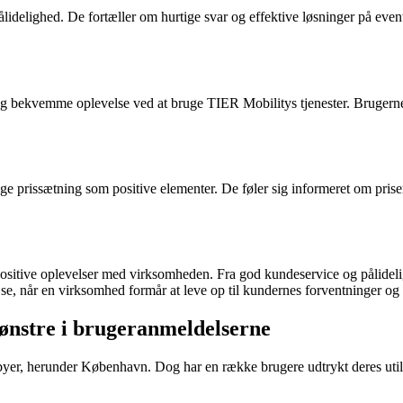
lidelighed. De fortæller om hurtige svar og effektive løsninger på eve
og bekvemme oplevelse ved at bruge TIER Mobilitys tjenester. Brugern
 prissætning som positive elementer. De føler sig informeret om pris
itive oplevelser med virksomheden. Fra god kundeservice og pålideligh
t se, når en virksomhed formår at leve op til kundernes forventninger og 
ønstre i brugeranmeldelserne
re byer, herunder København. Dog har en række brugere udtrykt deres ut