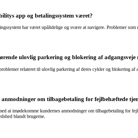
litys app og betalingssystem været?
ingssystem har været upålidelige og svære at navigere. Problemer som m
rende ulovlig parkering og blokering af adgangsveje 
roblemer relateret til ulovlig parkering af deres cykler og blokering a
nmodninger om tilbagebetaling for fejlbehæftede tjen
med at imødekomme kundernes anmodninger om tilbagebetaling for fejlb
redshed blandt brugerne.