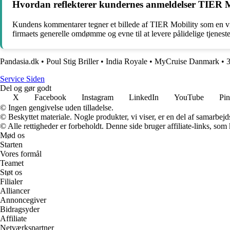
Hvordan reflekterer kundernes anmeldelser TIER M
Kundens kommentarer tegner et billede af TIER Mobility som en vir
firmaets generelle omdømme og evne til at levere pålidelige tjeneste
Pandasia.dk
•
Poul Stig Briller
•
India Royale
•
MyCruise Danmark
•
S
ervice
S
iden
Del og gør godt
X
Facebook
Instagram
LinkedIn
YouTube
Pin
© Ingen gengivelse uden tilladelse.
© Beskyttet materiale. Nogle produkter, vi viser, er en del af samarbejd
© Alle rettigheder er forbeholdt. Denne side bruger affiliate-links, som
Mød os
Starten
Vores formål
Teamet
Støt os
Filialer
Alliancer
Annoncegiver
Bidragsyder
Affiliate
Netværkspartner