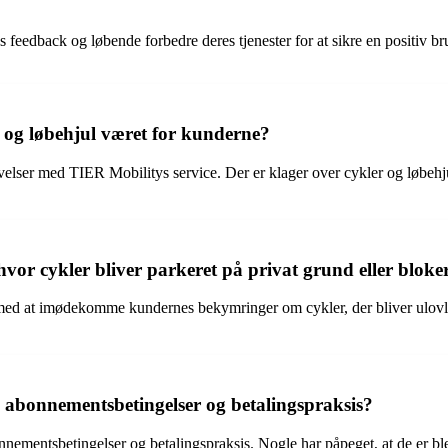
s feedback og løbende forbedre deres tjenester for at sikre en positiv 
 og løbehjul været for kunderne?
lser med TIER Mobilitys service. Der er klager over cykler og løbehju
vor cykler bliver parkeret på privat grund eller blok
ed at imødekomme kundernes bekymringer om cykler, der bliver ulovlig
 abonnementsbetingelser og betalingspraksis?
mentsbetingelser og betalingspraksis. Nogle har påpeget, at de er blev