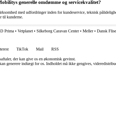
obilitys generelle omdømme og servicekvalitet?
ksomhed med udfordringer inden for kundeservice, teknisk pålidelighed 
r til kunderne.
3D Prima
•
Vetplanet
•
Silkeborg Caravan Center
•
Meller
•
Dansk Flis
terest
TikTok
Mail
RSS
saftaler, der kan give os en økonomisk gevinst.
 kan generere indtægt for os. Indholdet må ikke gengives, videredistribue