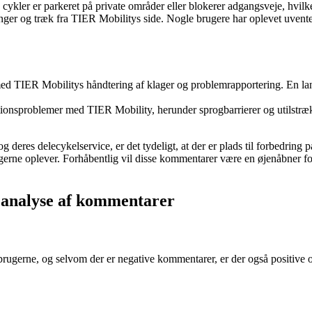
ykler er parkeret på private områder eller blokerer adgangsveje, hvilket
inger og træk fra TIER Mobilitys side. Nogle brugere har oplevet uvente
ed TIER Mobilitys håndtering af klager og problemrapportering. En la
onsproblemer med TIER Mobility, herunder sprogbarrierer og utilstrækk
eres delecykelservice, er det tydeligt, at der er plads til forbedring på
ugerne oplever. Forhåbentlig vil disse kommentarer være en øjenåbner for
 analyse af kommentarer
rne, og selvom der er negative kommentarer, er der også positive oplev