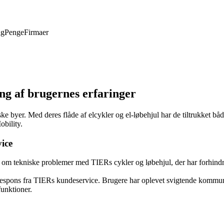
ng
Penge
Firmaer
g af brugernes erfaringer
ke byer. Med deres flåde af elcykler og el-løbehjul har de tiltrukket bå
obility.
ice
 om tekniske problemer med TIERs cykler og løbehjul, der har forhindret
spons fra TIERs kundeservice. Brugere har oplevet svigtende kommuni
funktioner.