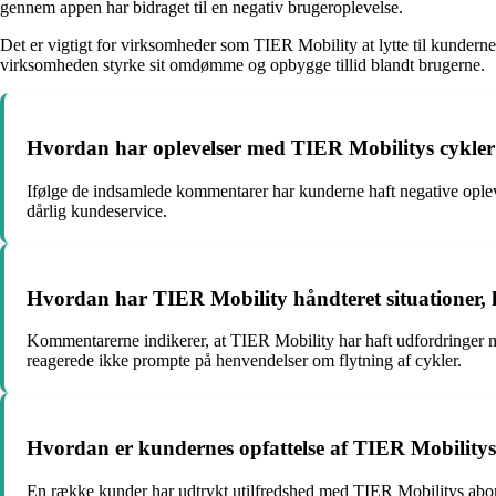
gennem appen har bidraget til en negativ brugeroplevelse.
Det er vigtigt for virksomheder som TIER Mobility at lytte til kunderne
virksomheden styrke sit omdømme og opbygge tillid blandt brugerne.
Hvordan har oplevelser med TIER Mobilitys cykler
Ifølge de indsamlede kommentarer har kunderne haft negative opleve
dårlig kundeservice.
Hvordan har TIER Mobility håndteret situationer, h
Kommentarerne indikerer, at TIER Mobility har haft udfordringer m
reagerede ikke prompte på henvendelser om flytning af cykler.
Hvordan er kundernes opfattelse af TIER Mobilitys
En række kunder har udtrykt utilfredshed med TIER Mobilitys abonne