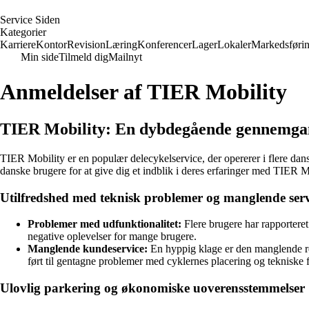
S
ervice
S
iden
Kategorier
Karriere
Kontor
Revision
Læring
Konferencer
Lager
Lokaler
Markedsføri
Min side
Tilmeld dig
Mailnyt
Anmeldelser af TIER Mobility
TIER Mobility: En dybdegående gennemgan
TIER Mobility er en populær delecykelservice, der opererer i flere dans
danske brugere for at give dig et indblik i deres erfaringer med TIER M
Utilfredshed med teknisk problemer og manglende serv
Problemer med udfunktionalitet:
Flere brugere har rapporteret
negative oplevelser for mange brugere.
Manglende kundeservice:
En hyppig klage er den manglende re
ført til gentagne problemer med cyklernes placering og tekniske 
Ulovlig parkering og økonomiske uoverensstemmelser