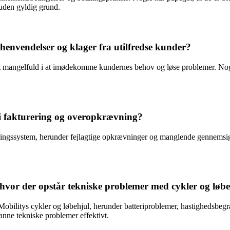
 uden gyldig grund.
envendelser og klager fra utilfredse kunder?
 mangelfuld i at imødekomme kundernes behov og løse problemer. Nogle
 i fakturering og overopkrævning?
ingssystem, herunder fejlagtige opkrævninger og manglende gennemsig
hvor der opstår tekniske problemer med cykler og løb
obilitys cykler og løbehjul, herunder batteriproblemer, hastighedsbegr
nne tekniske problemer effektivt.