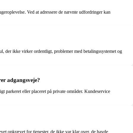
brugeroplevelse. Ved at adressere de nævnte udfordringer kan
l, der ikke virker ordentligt, problemer med betalingssystemet og
erer adgangsveje?
t parkeret eller placeret på private områder. Kundeservice
et opkrævet for tjenester, de ikke var klar over, de havde