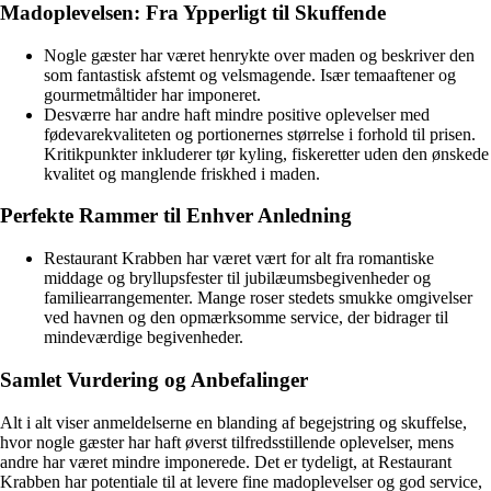
Madoplevelsen: Fra Ypperligt til Skuffende
Nogle gæster har været henrykte over maden og beskriver den
som fantastisk afstemt og velsmagende. Især temaaftener og
gourmetmåltider har imponeret.
Desværre har andre haft mindre positive oplevelser med
fødevarekvaliteten og portionernes størrelse i forhold til prisen.
Kritikpunkter inkluderer tør kyling, fiskeretter uden den ønskede
kvalitet og manglende friskhed i maden.
Perfekte Rammer til Enhver Anledning
Restaurant Krabben har været vært for alt fra romantiske
middage og bryllupsfester til jubilæumsbegivenheder og
familiearrangementer. Mange roser stedets smukke omgivelser
ved havnen og den opmærksomme service, der bidrager til
mindeværdige begivenheder.
Samlet Vurdering og Anbefalinger
Alt i alt viser anmeldelserne en blanding af begejstring og skuffelse,
hvor nogle gæster har haft øverst tilfredsstillende oplevelser, mens
andre har været mindre imponerede. Det er tydeligt, at Restaurant
Krabben har potentiale til at levere fine madoplevelser og god service,