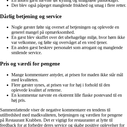
En anden gæst nævnte tør kylling og smagsløse pandekager.
Der blev også påpeget manglende friskhed og smag i flere retter.
Dårlig betjening og service
Nogle gæster følte sig overset af betjeningen og oplevede en
generel mangel på opmærksomhed.
En gæst blev skuffet over det ubehagelige miljø, hvor børn ikke
var velkomne, og følte sig overvåget af en vred tjener.
En anden gæst beskrev personalet som arrogant og manglende
smilende service.
Pris og værdi for pengene
Mange kommentarer antyder, at prisen for maden ikke står mål
med kvaliteten.
Flere gæster synes, at prisen var for høj i forhold til den
oplevede kvalitet af retterne.
En kommentar nævnte en ekstremt lille flaske postevand til en
høj pris.
Sammenfattende viser de negative kommentarer en tendens til
utilfredshed med madkvaliteten, betjeningen og værdien for pengene
på Restaurant Krabben. Det er vigtigt for restauranter at lytte til
feedback for at forbedre deres service og skabe positive oplevelser for