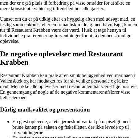
men der er også plads til forbedring på visse områder for at sikre en
mere konsistent kvalitet og tilfredshed hos alle gæster.
Uanset om du er på udkig efter en hyggelig aften med udsøgt mad, en
festlig sammenkomst eller en romantisk middag med havudsigt, kan en
tur til Restaurant Krabben være det værd. Husk at tage hensyn til
individuelle præferencer og forventninger for at få den bedst mulige
oplevelse.
De negative oplevelser med Restaurant
Krabben
Restaurant Krabben kan prale af en smuk beliggenhed ved marinaen i
Vallensbæk og har modtaget ros for sit venlige personale og lækre
mad. Men ikke alle oplevelser med restauranten har været lige positive.
En gennemgang af nogle af de negative kommentarer afslører visse
fælles temaer.
Dårlig madkvalitet og præsentation
En gæst oplevede, at et stjerneskud var tæt på uspiseligt med
brune kanter på salaten og fiskefiletter, der ikke levede op til
forventningerne.