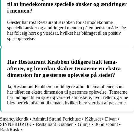
til at imødekomme specielle ønsker og ændringer
i menuen?
Gæster har rost Restaurant Krabben for at imødekomme
specielle ønsker og ændringer i menuen på en bedste måde. De
har følt sig hørt og værdsat, hvilket har bidraget til en positiv
spiseoplevelse.
Har Restaurant Krabben tidligere haft tema-
aftener, og hvordan skaber temaerne en ekstra
dimension for gæsternes oplevelse på stedet?
Ja, Restaurant Krabben har tidligere afholdt tema-aftener, som
har tilført en ekstra dimension til gæsternes oplevelse. Temaerne
har bidraget til en sjov og varieret atmosfære, hvor retter og vine
blev perfekt afstemt til temaet, hvilket blev værdsat af gæsterne.
Smartcykler.dk
•
Admiral Strand Feriehuse
•
K2huset
•
Divan
•
SINNERUP.DK
•
Restaurant Krabben
•
Glimja
•
365discount
•
RaskRask
•