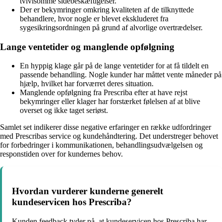
tvivlsomme sidebeskæftigelser.
Der er bekymringer omkring kvaliteten af de tilknyttede
behandlere, hvor nogle er blevet ekskluderet fra
sygesikringsordningen på grund af alvorlige overtrædelser.
Lange ventetider og manglende opfølgning
En hyppig klage går på de lange ventetider for at få tildelt en
passende behandling. Nogle kunder har måttet vente måneder på
hjælp, hvilket har forværret deres situation.
Manglende opfølgning fra Prescriba efter at have rejst
bekymringer eller klager har forstærket følelsen af at blive
overset og ikke taget seriøst.
Samlet set indikerer disse negative erfaringer en række udfordringer
med Prescribas service og kundehåndtering. Det understreger behovet
for forbedringer i kommunikationen, behandlingsudvælgelsen og
responstiden over for kundernes behov.
Hvordan vurderer kunderne generelt
kundeservicen hos Prescriba?
Kunden feedback tyder på, at kundeservicen hos Prescriba har