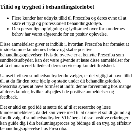
Tillid og tryghed i behandlingsforløbet
Flere kunder har udtrykt tillid til Prescriba og deres evne til at
sikre et trygt og professionelt behandlingsforløb.
Den personlige opfølgning og lydhørhed over for kundernes
behov har været afgørende for en positiv oplevelse.
Disse anmeldelser giver et indblik i, hvordan Prescriba har formået at
imødekomme kundernes behov og skabe positive
behandlingsoplevelser. Hvis du overvejer at benytte Prescriba som
sundhedsudbyder, kan det være givende at læse disse anmeldelser for
at få et nuanceret billede af deres service og kundetilfredshed.
Uanset hvilken sundhedsudbyder du vælger, er det vigtigt at have tillid
til, at du får den rette hjælp og støtte under dit behandlingsforløb.
Prescriba synes at have formået at indfri denne forventning hos mange
af deres kunder, hvilket afspejles i de positive anmeldelser og
feedback.
Det er altid en god idé at sætte tid af til at researche og læse
kundeanmeldelser, da det kan være med til at danne et solidt grundlag
for dit valg af sundhedsudbyder. Vi håber, at disse positive erfaringer
kan guide dig i din beslutningsproces og bidrage til en tryg og effektiv
behandlingsoplevelse hos Prescriba.