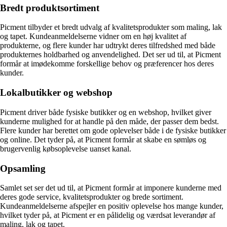
Bredt produktsortiment
Picment tilbyder et bredt udvalg af kvalitetsprodukter som maling, lak
og tapet. Kundeanmeldelserne vidner om en høj kvalitet af
produkterne, og flere kunder har udtrykt deres tilfredshed med både
produkternes holdbarhed og anvendelighed. Det ser ud til, at Picment
formår at imødekomme forskellige behov og præferencer hos deres
kunder.
Lokalbutikker og webshop
Picment driver både fysiske butikker og en webshop, hvilket giver
kunderne mulighed for at handle på den måde, der passer dem bedst.
Flere kunder har berettet om gode oplevelser både i de fysiske butikker
og online. Det tyder på, at Picment formår at skabe en sømløs og
brugervenlig købsoplevelse uanset kanal.
Opsamling
Samlet set ser det ud til, at Picment formår at imponere kunderne med
deres gode service, kvalitetsprodukter og brede sortiment.
Kundeanmeldelserne afspejler en positiv oplevelse hos mange kunder,
hvilket tyder på, at Picment er en pålidelig og værdsat leverandør af
maling, lak og tapet.