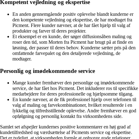
Kompetent vejledning og ekspertise
En anden gennemgående positiv oplevelse blandt kunderne er
den kompetente vejledning og ekspertise, de har modtaget fra
Picment. Flere kunder nævner, at de har fået hjælp til valg af
produkter og farver til deres projekter.
Et eksempel er en kunde, der søger diffusionsåben maling og
roser den tid, som Morten fra Picment har brugt på at finde en
løsning, der passer til deres behov. Kunderne sætter pris på den
omfattende farvepalet og den detaljerede vejledning, de
modtager.
Personlig og imødekommende service
Mange kunder fremhæver den personlige og imødekommende
service, de har fået hos Picment. Det inkluderer ros til specifikke
medarbejdere for deres professionelle og hjælpsomme tilgang.
En kunde nævner, at de fik professionel hjælp over telefonen til
valg af maling og farvekombinationer, hvilket resulterede i en
lykkelig og tilfredsstillende oplevelse. Andre fremhæver en god
opfølgning og personlig kontakt fra virksomhedens side.
Samlet set afspejler kundernes positive kommentarer en høj grad af
kundetilfredshed og værdsættelse af Picments service og ekspertise.
Det er tydeligt, at virksomheden formår at opbygge gode relationer