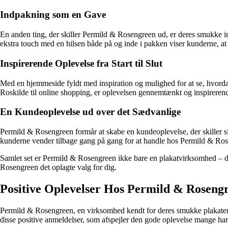
Indpakning som en Gave
En anden ting, der skiller Permild & Rosengreen ud, er deres smukke in
ekstra touch med en hilsen både på og inde i pakken viser kunderne, at
Inspirerende Oplevelse fra Start til Slut
Med en hjemmeside fyldt med inspiration og mulighed for at se, hvordan
Roskilde til online shopping, er oplevelsen gennemtænkt og inspireren
En Kundeoplevelse ud over det Sædvanlige
Permild & Rosengreen formår at skabe en kundeoplevelse, der skiller sig 
kunderne vender tilbage gang på gang for at handle hos Permild & Ro
Samlet set er Permild & Rosengreen ikke bare en plakatvirksomhed – de 
Rosengreen det oplagte valg for dig.
Positive Oplevelser Hos Permild & Rosen
Permild & Rosengreen, en virksomhed kendt for deres smukke plakater 
disse positive anmeldelser, som afspejler den gode oplevelse mange h