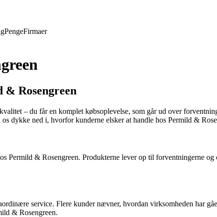
ng
Penge
Firmaer
ngreen
ld & Rosengreen
kvalitet – du får en komplet købsoplevelse, som går ud over forventn
d os dykke ned i, hvorfor kunderne elsker at handle hos Permild & Ros
os Permild & Rosengreen. Produkterne lever op til forventningerne og e
ordinære service. Flere kunder nævner, hvordan virksomheden har gået l
rmild & Rosengreen.