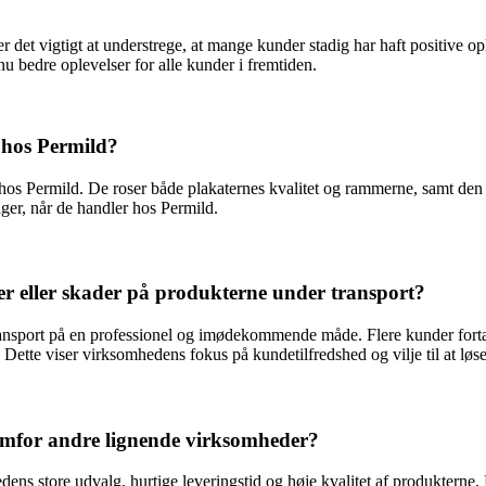
det vigtigt at understrege, at mange kunder stadig har haft positive 
u bedre oplevelser for alle kunder i fremtiden.
 hos Permild?
hos Permild. De roser både plakaternes kvalitet og rammerne, samt d
ger, når de handler hos Permild.
r eller skader på produkterne under transport?
ansport på en professionel og imødekommende måde. Flere kunder fortæl
 Dette viser virksomhedens fokus på kundetilfredshed og vilje til at løse
emfor andre lignende virksomheder?
ens store udvalg, hurtige leveringstid og høje kvalitet af produkterne