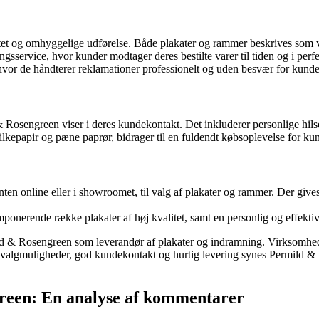
et og omhyggelige udførelse. Både plakater og rammer beskrives som v
service, hvor kunder modtager deres bestilte varer til tiden og i perfe
or de håndterer reklamationer professionelt og uden besvær for kunde
engreen viser i deres kundekontakt. Det inkluderer personlige hilsen
kepapir og pæne paprør, bidrager til en fuldendt købsoplevelse for ku
en online eller i showroomet, til valg af plakater og rammer. Der gives
onerende række plakater af høj kvalitet, samt en personlig og effektiv
ld & Rosengreen som leverandør af plakater og indramning. Virksomhed
f valgmuligheder, god kundekontakt og hurtig levering synes Permild &
reen: En analyse af kommentarer