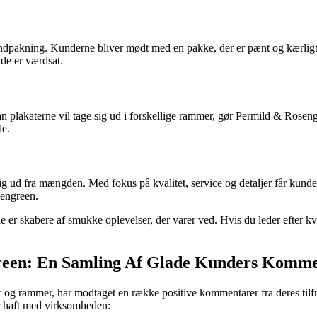
dpakning. Kunderne bliver mødt med en pakke, der er pænt og kærligt in
 de er værdsat.
 plakaterne vil tage sig ud i forskellige rammer, gør Permild & Roseng
de.
ud fra mængden. Med fokus på kvalitet, service og detaljer får kunderne 
sengreen.
er skabere af smukke oplevelser, der varer ved. Hvis du leder efter kva
green: En Samling Af Glade Kunders Komm
og rammer, har modtaget en række positive kommentarer fra deres tilfr
ar haft med virksomheden: