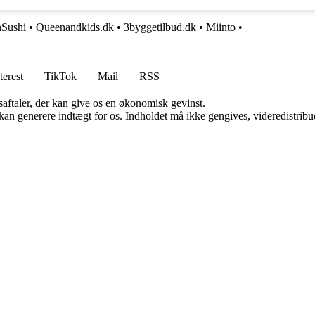
nSushi
•
Queenandkids.dk
•
3byggetilbud.dk
•
Miinto
•
terest
TikTok
Mail
RSS
saftaler, der kan give os en økonomisk gevinst.
 kan generere indtægt for os. Indholdet må ikke gengives, videredistribue