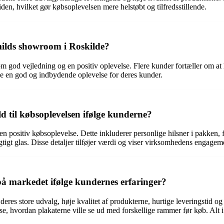
den, hvilket gør købsoplevelsen mere helstøbt og tilfredsstillende.
ilds showroom i Roskilde?
god vejledning og en positiv oplevelse. Flere kunder fortæller om at hav
be en god og indbydende oplevelse for deres kunder.
ild til købsoplevelsen ifølge kunderne?
 en positiv købsoplevelse. Dette inkluderer personlige hilsner i pakken,
tigt glas. Disse detaljer tilføjer værdi og viser virksomhedens engage
på markedet ifølge kundernes erfaringer?
es store udvalg, høje kvalitet af produkterne, hurtige leveringstid og 
, hvordan plakaterne ville se ud med forskellige rammer før køb. Alt i a