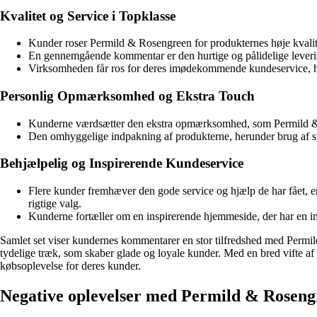
Kvalitet og Service i Topklasse
Kunder roser Permild & Rosengreen for produkternes høje kvalit
En gennemgående kommentar er den hurtige og pålidelige leverings
Virksomheden får ros for deres imødekommende kundeservice, hv
Personlig Opmærksomhed og Ekstra Touch
Kunderne værdsætter den ekstra opmærksomhed, som Permild & Ros
Den omhyggelige indpakning af produkterne, herunder brug af sil
Behjælpelig og Inspirerende Kundeservice
Flere kunder fremhæver den gode service og hjælp de har fået, ent
rigtige valg.
Kunderne fortæller om en inspirerende hjemmeside, der har en imp
Samlet set viser kundernes kommentarer en stor tilfredshed med Permi
tydelige træk, som skaber glade og loyale kunder. Med en bred vifte a
købsoplevelse for deres kunder.
Negative oplevelser med Permild & Roseng