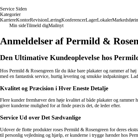
S
ervice
S
iden
Kategorier
Karriere
Kontor
Revision
Læring
Konferencer
Lager
Lokaler
Markedsføri
Min side
Tilmeld dig
Mailnyt
Anmeldelser af Permild & Rose
Den Ultimative Kundeoplevelse hos Permi
Hos Permild & Rosengreen får du ikke bare plakater og rammer af høj 
med en fantastisk service, hurtig levering og smukke indpakninger. La
Kvalitet og Præcision i Hver Eneste Detalje
Flere kunder fremhæver den høje kvalitet af både plakater og rammer h
giver kunderne mulighed for at finde præcis det, de leder efter.
Service Ud over Det Sædvanlige
Udover de flotte produkter roses Permild & Rosengreen for deres ekstra
til personlig vejledning og hjælp, er kunderne i trygge hænder hos Pe