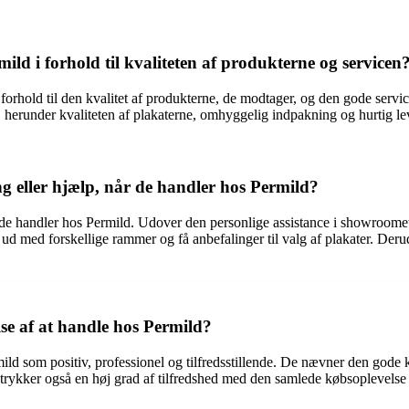
d i forhold til kvaliteten af produkterne og servicen
forhold til den kvalitet af produkterne, de modtager, og den gode servi
 herunder kvaliteten af plakaterne, omhyggelig indpakning og hurtig lev
g eller hjælp, når de handler hos Permild?
 de handler hos Permild. Udover den personlige assistance i showroomet 
 ud med forskellige rammer og få anbefalinger til valg af plakater. De
se af at handle hos Permild?
ild som positiv, professionel og tilfredsstillende. De nævner den gode 
ykker også en høj grad af tilfredshed med den samlede købsoplevelse og