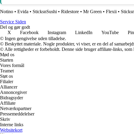
Notino
•
Evida
•
SticksnSushi
•
Ridestore
•
Mr Green
•
Flexii
•
Sticks
S
ervice
S
iden
Del og gør godt
X
Facebook
Instagram
LinkedIn
YouTube
Pin
© Ingen gengivelse uden tilladelse.
© Beskyttet materiale. Nogle produkter, vi viser, er en del af samarbejd
© Alle rettigheder er forbeholdt. Denne side bruger affiliate-links, som
Mød os
Starten
Vores formål
Teamet
Støt os
Filialer
Alliancer
Annoncegiver
Bidragsyder
Affiliate
Netværkspartner
Pressemeddelelser
Skriv
Interne links
Websitekort