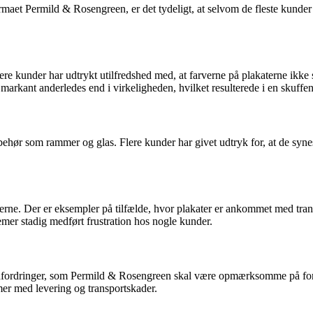
et Permild & Rosengreen, er det tydeligt, at selvom de fleste kunder h
 Flere kunder har udtrykt utilfredshed med, at farverne på plakaterne i
markant anderledes end i virkeligheden, hvilket resulterede i en skuffe
hør som rammer og glas. Flere kunder har givet udtryk for, at de syne
rne. Der er eksempler på tilfælde, hvor plakater er ankommet med trans
emer stadig medført frustration hos nogle kunder.
e udfordringer, som Permild & Rosengreen skal være opmærksomme på fo
emer med levering og transportskader.