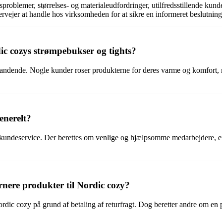
sproblemer, størrelses- og materialeudfordringer, utilfredsstillende k
vervejer at handle hos virksomheden for at sikre en informeret beslutning
c cozys strømpebukser og tights?
ndende. Nogle kunder roser produkterne for deres varme og komfort, m
enerelt?
undeservice. Der berettes om venlige og hjælpsomme medarbejdere, eff
rnere produkter til Nordic cozy?
ordic cozy på grund af betaling af returfragt. Dog beretter andre om en 