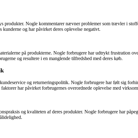
s produkter. Nogle kommentarer nævner problemer som trævler i stoffet, 
os kunderne og har påvirket deres oplevelse negativt.
rialerne på produkterne. Nogle forbrugere har udtrykt frustration over 
brugerne og resultere i en manglende tilfredshed med deres køb.
ik
eservice og returneringspolitik. Nogle forbrugere har følt sig forhindr
e faktorer har påvirket forbrugernes overordnede oplevelse med virkso
praksis og kvaliteten af deres produkter. Nogle forbrugere har påpeg
ålidelighed.