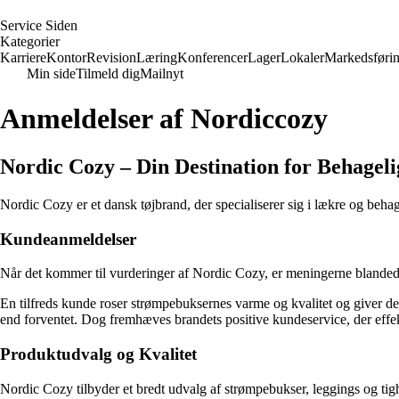
S
ervice
S
iden
Kategorier
Karriere
Kontor
Revision
Læring
Konferencer
Lager
Lokaler
Markedsføri
Min side
Tilmeld dig
Mailnyt
Anmeldelser af Nordiccozy
Nordic Cozy – Din Destination for Behageli
Nordic Cozy er et dansk tøjbrand, der specialiserer sig i lækre og beha
Kundeanmeldelser
Når det kommer til vurderinger af Nordic Cozy, er meningerne blandede
En tilfreds kunde roser strømpebuksernes varme og kvalitet og giver d
end forventet. Dog fremhæves brandets positive kundeservice, der effek
Produktudvalg og Kvalitet
Nordic Cozy tilbyder et bredt udvalg af strømpebukser, leggings og tigh