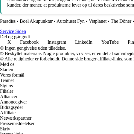
kunder, der mener, at produkterne lever op til deres beskrivelse s
Paradiss
•
Boel Akupunktur
•
Autohuset Fyn
•
Vetplanet
•
The Döner
S
ervice
S
iden
Del og gør godt
X
Facebook
Instagram
LinkedIn
YouTube
Pin
© Ingen gengivelse uden tilladelse.
© Beskyttet materiale. Nogle produkter, vi viser, er en del af samarbejd
© Alle rettigheder er forbeholdt. Denne side bruger affiliate-links, som
Mød os
Starten
Vores formål
Teamet
Støt os
Filialer
Alliancer
Annoncegiver
Bidragsyder
Affiliate
Netværkspartner
Pressemeddelelser
Skriv