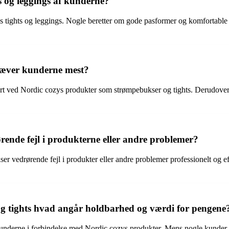
s og leggings af kunderne?
s tights og leggings. Nogle beretter om gode pasformer og komfortable
mhæver kunderne mest?
 ved Nordic cozys produkter som strømpebukser og tights. Derudover n
ende fejl i produkterne eller andre problemer?
er vedrørende fejl i produkter eller andre problemer professionelt og 
g tights hvad angår holdbarhed og værdi for pengene
underne i forbindelse med Nordic cozys produkter. Mens nogle kunder 