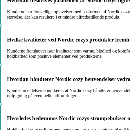
Hvordan beskrives pasformen af Nordic cozys tight
Kunderne har forskellige oplevelser med pasformen af Nordic cozy
størrelse, der kan resultere i et mindre tilfredsstillende produkt.
Hvilke kvaliteter ved Nordic cozys produkter fre
Kunderne fremhæver især kvaliteter som varme, blødhed og komfort
holdbarhed som positive elementer ved produkterne.
Hvordan håndterer Nordic cozy henvendelser vedrør
Kundeanmeldelserne indikerer, at Nordic cozy håndterer henvendels
opfølgning på eventuelle udfordringer.
Hvorledes bedømmes Nordic cozys strømpebukser o
Holdbarhed og værdi for pengene er emner, der diskuteres blandt k