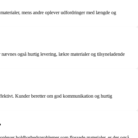
 materialer, mens andre oplever udfordringer med længde og
ævnes også hurtig levering, lækre materialer og tilsyneladende
effektivt. Kunder beretter om god kommunikation og hurtig
?
oplever holdbarhedsproblemer som flossede materialer, er der også