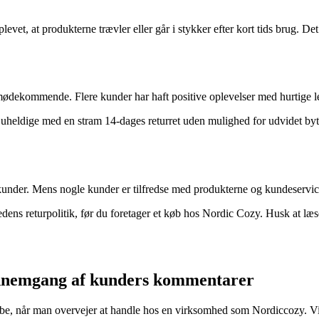
vet, at produkterne trævler eller går i stykker efter kort tids brug. De
ødekommende. Flere kunder har haft positive oplevelser med hurtige le
g uheldige med en stram 14-dages returret uden mulighed for udvidet bytt
kunder. Mens nogle kunder er tilfredse med produkterne og kundeservic
edens returpolitik, før du foretager et køb hos Nordic Cozy. Husk at læs
ennemgang af kunders kommentarer
e, når man overvejer at handle hos en virksomhed som Nordiccozy. Vi 