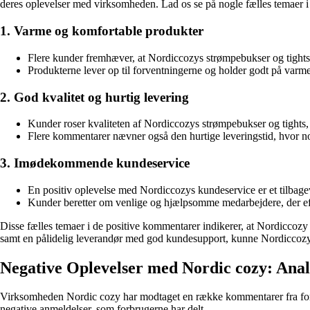
deres oplevelser med virksomheden. Lad os se på nogle fælles temaer i 
1. Varme og komfortable produkter
Flere kunder fremhæver, at Nordiccozys strømpebukser og tights
Produkterne lever op til forventningerne og holder godt på varmen
2. God kvalitet og hurtig levering
Kunder roser kvaliteten af Nordiccozys strømpebukser og tights,
Flere kommentarer nævner også den hurtige leveringstid, hvor nog
3. Imødekommende kundeservice
En positiv oplevelse med Nordiccozys kundeservice er et tilba
Kunder beretter om venlige og hjælpsomme medarbejdere, der eff
Disse fælles temaer i de positive kommentarer indikerer, at Nordiccozy
samt en pålidelig leverandør med god kundesupport, kunne Nordiccozy 
Negative Oplevelser med Nordic cozy: Ana
Virksomheden Nordic cozy har modtaget en række kommentarer fra forbr
negative anmeldelser, som forbrugerne har delt.