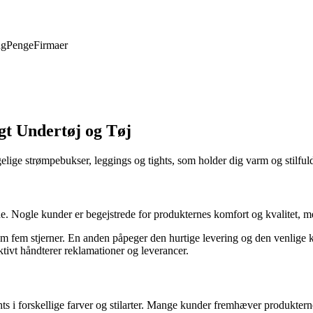
ng
Penge
Firmaer
gt Undertøj og Tøj
gelige strømpebukser, leggings og tights, som holder dig varm og stilful
. Nogle kunder er begejstrede for produkternes komfort og kvalitet, m
em fem stjerner. En anden påpeger den hurtige levering og den venlige 
tivt håndterer reklamationer og leverancer.
ts i forskellige farver og stilarter. Mange kunder fremhæver produktern