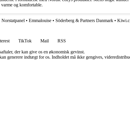
om varme og komfortable.
•
Norstatpanel
•
Emmalouise
•
Söderberg & Partners Danmark
•
Kiwi.
terest
TikTok
Mail
RSS
saftaler, der kan give os en økonomisk gevinst.
 kan generere indtægt for os. Indholdet må ikke gengives, videredistribue