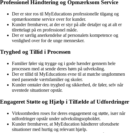
Professionel Håndtering og Opmærksom Service
Der er stor ros til MyEducations professionelle tilgang og
opmærksomme service over for kunder.
Kunder fremhæver, at der er styr på alle detaljer og at alt er
tilrettelagt på en professionel måde.
Der er særlig anerkendelse af personalets kompetence og
venlighed over for de unge mennesker.
Tryghed og Tillid i Processen
Familier føler sig trygge og i gode hænder gennem hele
processen med at sende deres børn på udveksling.
Der er tillid til MyEducations evne til at matche ungdommen
med passende værtsfamilier og skoler.
Kunder omtaler den tryghed og sikkerhed, de føler, selv når
uventede situationer opstår.
Engageret Støtte og Hjælp i Tilfælde af Udfordringer
Virksomheden roses for deres engagement og støtte, især når
udfordringer opstår under udvekslingsopholdet.
Kunder fremhæver, at MyEducation håndterer uforudsete
situationer med hurtig og relevant hjælp.