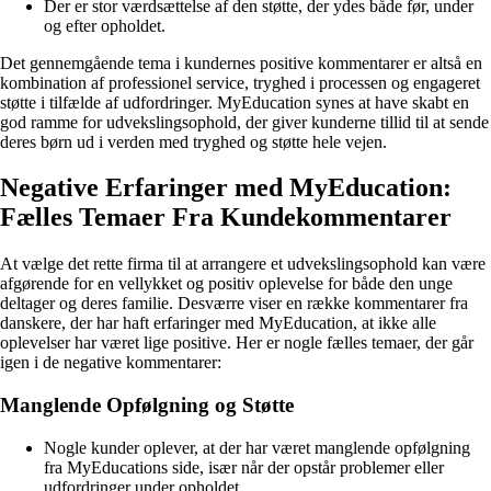
Der er stor værdsættelse af den støtte, der ydes både før, under
og efter opholdet.
Det gennemgående tema i kundernes positive kommentarer er altså en
kombination af professionel service, tryghed i processen og engageret
støtte i tilfælde af udfordringer. MyEducation synes at have skabt en
god ramme for udvekslingsophold, der giver kunderne tillid til at sende
deres børn ud i verden med tryghed og støtte hele vejen.
Negative Erfaringer med MyEducation:
Fælles Temaer Fra Kundekommentarer
At vælge det rette firma til at arrangere et udvekslingsophold kan være
afgørende for en vellykket og positiv oplevelse for både den unge
deltager og deres familie. Desværre viser en række kommentarer fra
danskere, der har haft erfaringer med MyEducation, at ikke alle
oplevelser har været lige positive. Her er nogle fælles temaer, der går
igen i de negative kommentarer:
Manglende Opfølgning og Støtte
Nogle kunder oplever, at der har været manglende opfølgning
fra MyEducations side, især når der opstår problemer eller
udfordringer under opholdet.