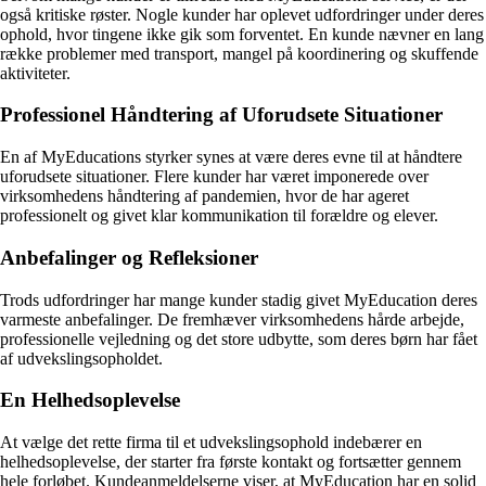
også kritiske røster. Nogle kunder har oplevet udfordringer under deres
ophold, hvor tingene ikke gik som forventet. En kunde nævner en lang
række problemer med transport, mangel på koordinering og skuffende
aktiviteter.
Professionel Håndtering af Uforudsete Situationer
En af MyEducations styrker synes at være deres evne til at håndtere
uforudsete situationer. Flere kunder har været imponerede over
virksomhedens håndtering af pandemien, hvor de har ageret
professionelt og givet klar kommunikation til forældre og elever.
Anbefalinger og Refleksioner
Trods udfordringer har mange kunder stadig givet MyEducation deres
varmeste anbefalinger. De fremhæver virksomhedens hårde arbejde,
professionelle vejledning og det store udbytte, som deres børn har fået
af udvekslingsopholdet.
En Helhedsoplevelse
At vælge det rette firma til et udvekslingsophold indebærer en
helhedsoplevelse, der starter fra første kontakt og fortsætter gennem
hele forløbet. Kundeanmeldelserne viser, at MyEducation har en solid