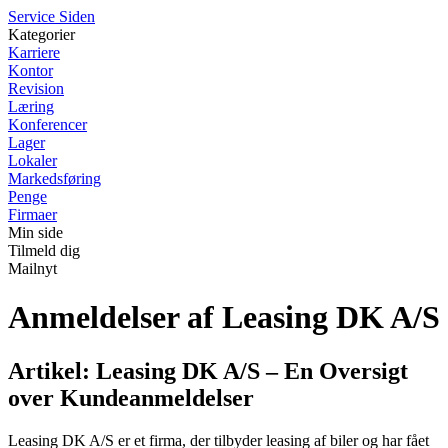
S
ervice
S
iden
Kategorier
Karriere
Kontor
Revision
Læring
Konferencer
Lager
Lokaler
Markedsføring
Penge
Firmaer
Min side
Tilmeld dig
Mailnyt
Anmeldelser af Leasing DK A/S
Artikel: Leasing DK A/S – En Oversigt
over Kundeanmeldelser
Leasing DK A/S er et firma, der tilbyder leasing af biler og har fået