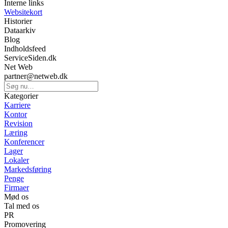
Interne links
Websitekort
Historier
Dataarkiv
Blog
Indholdsfeed
ServiceSiden.dk
Net Web
partner@netweb.dk
Kategorier
Karriere
Kontor
Revision
Læring
Konferencer
Lager
Lokaler
Markedsføring
Penge
Firmaer
Mød os
Tal med os
PR
Promovering