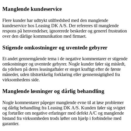
Manglende kundeservice
Flere kunder har udtrykt utilfredshed med den manglende
kundeservice hos Leasing DK A/S. Der refereres til manglende
respons på henvendelser, ignorerede beskeder og generel frustration
over den dårlige kommunikation med firmaet.
Stigende omkostninger og uventede gebyrer
Et andet gennemgående tema i de negative kommentarer er stigende
omkostninger og uventede gebyrer. Nogle kunder føler sig misledt,
da ydelsen på deres leasingaftaler er steget kraftigt efter de første
måneder, uden tilstrækkelig forklaring eller gennemsigtighed fra
virksomhedens side.
Manglende løsninger og dårlig behandling
Nogle kommentarer påpeger manglende evne til at løse problemer
og dårlig behandling fra Leasing DK A/S. Kunden føler sig svigtet
og fortæller om negative erfaringer med defekt A/C og manglende
bistand fra virksomheden trods løfter om hjælp i forbindelse med
garantier.