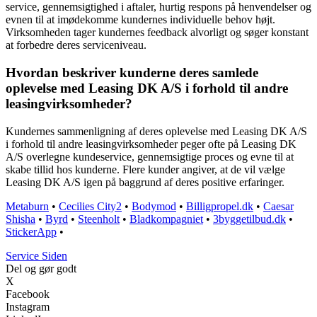
service, gennemsigtighed i aftaler, hurtig respons på henvendelser og
evnen til at imødekomme kundernes individuelle behov højt.
Virksomheden tager kundernes feedback alvorligt og søger konstant
at forbedre deres serviceniveau.
Hvordan beskriver kunderne deres samlede
oplevelse med Leasing DK A/S i forhold til andre
leasingvirksomheder?
Kundernes sammenligning af deres oplevelse med Leasing DK A/S
i forhold til andre leasingvirksomheder peger ofte på Leasing DK
A/S overlegne kundeservice, gennemsigtige proces og evne til at
skabe tillid hos kunderne. Flere kunder angiver, at de vil vælge
Leasing DK A/S igen på baggrund af deres positive erfaringer.
Metaburn
•
Cecilies City2
•
Bodymod
•
Billigpropel.dk
•
Caesar
Shisha
•
Byrd
•
Steenholt
•
Bladkompagniet
•
3byggetilbud.dk
•
StickerApp
•
S
ervice
S
iden
Del og gør godt
X
Facebook
Instagram