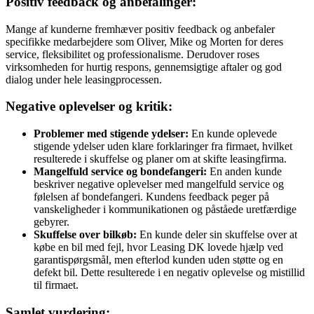
Positiv feedback og anbefalinger:
Mange af kunderne fremhæver positiv feedback og anbefaler
specifikke medarbejdere som Oliver, Mike og Morten for deres
service, fleksibilitet og professionalisme. Derudover roses
virksomheden for hurtig respons, gennemsigtige aftaler og god
dialog under hele leasingprocessen.
Negative oplevelser og kritik:
Problemer med stigende ydelser:
En kunde oplevede
stigende ydelser uden klare forklaringer fra firmaet, hvilket
resulterede i skuffelse og planer om at skifte leasingfirma.
Mangelfuld service og bondefangeri:
En anden kunde
beskriver negative oplevelser med mangelfuld service og
følelsen af bondefangeri. Kundens feedback peger på
vanskeligheder i kommunikationen og påståede uretfærdige
gebyrer.
Skuffelse over bilkøb:
En kunde deler sin skuffelse over at
købe en bil med fejl, hvor Leasing DK lovede hjælp ved
garantispørgsmål, men efterlod kunden uden støtte og en
defekt bil. Dette resulterede i en negativ oplevelse og mistillid
til firmaet.
Samlet vurdering: