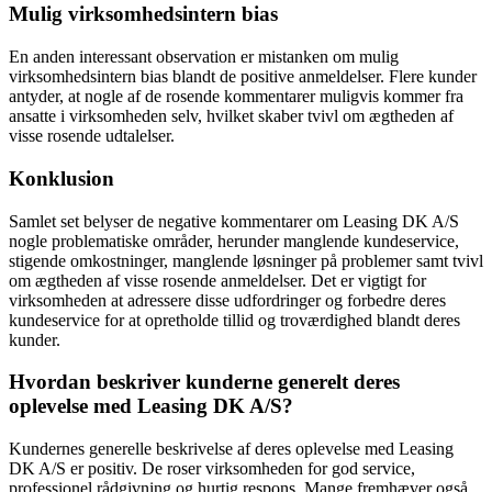
Mulig virksomhedsintern bias
En anden interessant observation er mistanken om mulig
virksomhedsintern bias blandt de positive anmeldelser. Flere kunder
antyder, at nogle af de rosende kommentarer muligvis kommer fra
ansatte i virksomheden selv, hvilket skaber tvivl om ægtheden af
visse rosende udtalelser.
Konklusion
Samlet set belyser de negative kommentarer om Leasing DK A/S
nogle problematiske områder, herunder manglende kundeservice,
stigende omkostninger, manglende løsninger på problemer samt tvivl
om ægtheden af visse rosende anmeldelser. Det er vigtigt for
virksomheden at adressere disse udfordringer og forbedre deres
kundeservice for at opretholde tillid og troværdighed blandt deres
kunder.
Hvordan beskriver kunderne generelt deres
oplevelse med Leasing DK A/S?
Kundernes generelle beskrivelse af deres oplevelse med Leasing
DK A/S er positiv. De roser virksomheden for god service,
professionel rådgivning og hurtig respons. Mange fremhæver også