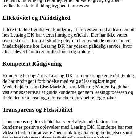
mellem kunderne og medarbejderne har været givtig og åben,
hvilket har skabt tillid og tryghed i processen.
Effektivitet og Pålidelighed
I flere tilfælde fremhæver kunderne, at processen med at lease en bil
hos Leasing DK har været hurtig og effektiv. Der har ikke været
overraskelser i form af skjulte gebyrer eller uventede omkostninger.
Medarbejderne hos Leasing DK har ydet en pålidelig service, hvor
alt er blevet håndteret professionelt og smidigt.
Kompetent Rådgivning
Kunderne har også rost Leasing DK for den kompetente rådgivning,
de har modtaget i forbindelse med valg af leasingløsninger.
Medarbejdere som Else-Marie Jensen, Mike og Morten Bøgh har
vist stor ekspertise i at guide kunderne gennem leasingprocessen og
finde den rette løsning, der matcher deres behov og ønsker.
Transparens og Fleksibilitet
Transparens og fleksibilitet har været afgørende faktorer for
kundernes positive oplevelser med Leasing DK. Kunderne har rost
virksomheden for at være åben omkring aftaler og betingelser samt