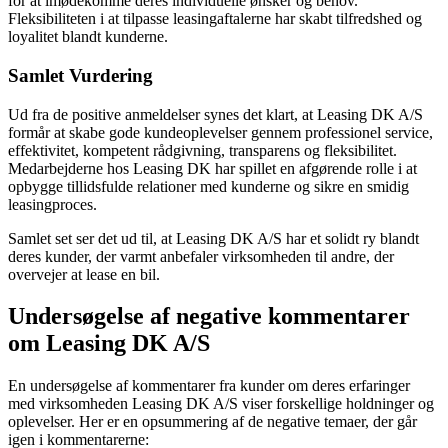
for at imødekomme deres individuelle ønsker og behov.
Fleksibiliteten i at tilpasse leasingaftalerne har skabt tilfredshed og
loyalitet blandt kunderne.
Samlet Vurdering
Ud fra de positive anmeldelser synes det klart, at Leasing DK A/S
formår at skabe gode kundeoplevelser gennem professionel service,
effektivitet, kompetent rådgivning, transparens og fleksibilitet.
Medarbejderne hos Leasing DK har spillet en afgørende rolle i at
opbygge tillidsfulde relationer med kunderne og sikre en smidig
leasingproces.
Samlet set ser det ud til, at Leasing DK A/S har et solidt ry blandt
deres kunder, der varmt anbefaler virksomheden til andre, der
overvejer at lease en bil.
Undersøgelse af negative kommentarer
om Leasing DK A/S
En undersøgelse af kommentarer fra kunder om deres erfaringer
med virksomheden Leasing DK A/S viser forskellige holdninger og
oplevelser. Her er en opsummering af de negative temaer, der går
igen i kommentarerne: