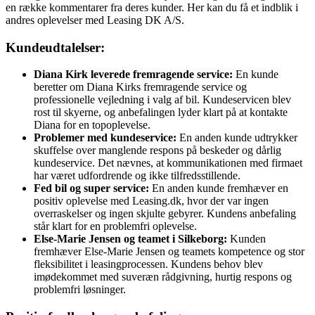
en række kommentarer fra deres kunder. Her kan du få et indblik i
andres oplevelser med Leasing DK A/S.
Kundeudtalelser:
Diana Kirk leverede fremragende service:
En kunde
beretter om Diana Kirks fremragende service og
professionelle vejledning i valg af bil. Kundeservicen blev
rost til skyerne, og anbefalingen lyder klart på at kontakte
Diana for en topoplevelse.
Problemer med kundeservice:
En anden kunde udtrykker
skuffelse over manglende respons på beskeder og dårlig
kundeservice. Det nævnes, at kommunikationen med firmaet
har været udfordrende og ikke tilfredsstillende.
Fed bil og super service:
En anden kunde fremhæver en
positiv oplevelse med Leasing.dk, hvor der var ingen
overraskelser og ingen skjulte gebyrer. Kundens anbefaling
står klart for en problemfri oplevelse.
Else-Marie Jensen og teamet i Silkeborg:
Kunden
fremhæver Else-Marie Jensen og teamets kompetence og stor
fleksibilitet i leasingprocessen. Kundens behov blev
imødekommet med suveræn rådgivning, hurtig respons og
problemfri løsninger.