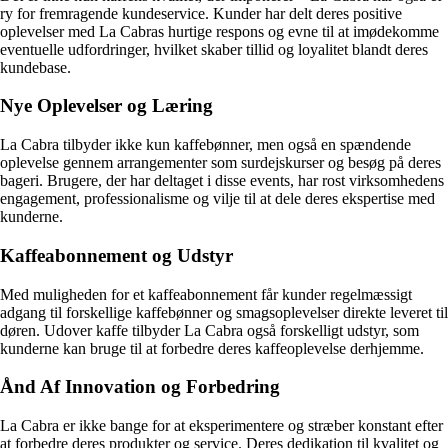
ry for fremragende kundeservice. Kunder har delt deres positive
oplevelser med La Cabras hurtige respons og evne til at imødekomme
eventuelle udfordringer, hvilket skaber tillid og loyalitet blandt deres
kundebase.
Nye Oplevelser og Læring
La Cabra tilbyder ikke kun kaffebønner, men også en spændende
oplevelse gennem arrangementer som surdejskurser og besøg på deres
bageri. Brugere, der har deltaget i disse events, har rost virksomhedens
engagement, professionalisme og vilje til at dele deres ekspertise med
kunderne.
Kaffeabonnement og Udstyr
Med muligheden for et kaffeabonnement får kunder regelmæssigt
adgang til forskellige kaffebønner og smagsoplevelser direkte leveret til
døren. Udover kaffe tilbyder La Cabra også forskelligt udstyr, som
kunderne kan bruge til at forbedre deres kaffeoplevelse derhjemme.
Ånd Af Innovation og Forbedring
La Cabra er ikke bange for at eksperimentere og stræber konstant efter
at forbedre deres produkter og service. Deres dedikation til kvalitet og