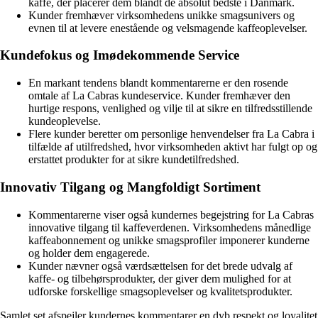
kaffe, der placerer dem blandt de absolut bedste i Danmark.
Kunder fremhæver virksomhedens unikke smagsunivers og
evnen til at levere enestående og velsmagende kaffeoplevelser.
Kundefokus og Imødekommende Service
En markant tendens blandt kommentarerne er den rosende
omtale af La Cabras kundeservice. Kunder fremhæver den
hurtige respons, venlighed og vilje til at sikre en tilfredsstillende
kundeoplevelse.
Flere kunder beretter om personlige henvendelser fra La Cabra i
tilfælde af utilfredshed, hvor virksomheden aktivt har fulgt op og
erstattet produkter for at sikre kundetilfredshed.
Innovativ Tilgang og Mangfoldigt Sortiment
Kommentarerne viser også kundernes begejstring for La Cabras
innovative tilgang til kaffeverdenen. Virksomhedens månedlige
kaffeabonnement og unikke smagsprofiler imponerer kunderne
og holder dem engagerede.
Kunder nævner også værdsættelsen for det brede udvalg af
kaffe- og tilbehørsprodukter, der giver dem mulighed for at
udforske forskellige smagsoplevelser og kvalitetsprodukter.
Samlet set afspejler kundernes kommentarer en dyb respekt og loyalitet