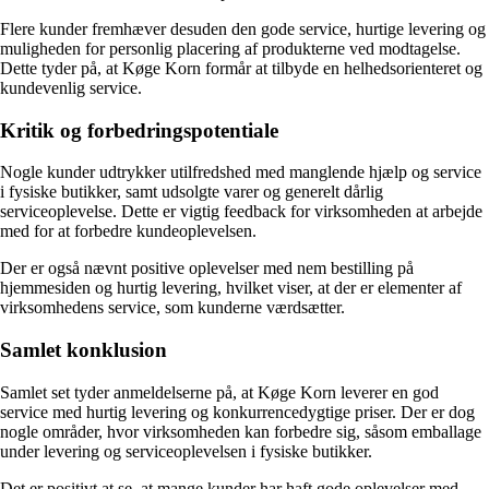
Flere kunder fremhæver desuden den gode service, hurtige levering og
muligheden for personlig placering af produkterne ved modtagelse.
Dette tyder på, at Køge Korn formår at tilbyde en helhedsorienteret og
kundevenlig service.
Kritik og forbedringspotentiale
Nogle kunder udtrykker utilfredshed med manglende hjælp og service
i fysiske butikker, samt udsolgte varer og generelt dårlig
serviceoplevelse. Dette er vigtig feedback for virksomheden at arbejde
med for at forbedre kundeoplevelsen.
Der er også nævnt positive oplevelser med nem bestilling på
hjemmesiden og hurtig levering, hvilket viser, at der er elementer af
virksomhedens service, som kunderne værdsætter.
Samlet konklusion
Samlet set tyder anmeldelserne på, at Køge Korn leverer en god
service med hurtig levering og konkurrencedygtige priser. Der er dog
nogle områder, hvor virksomheden kan forbedre sig, såsom emballage
under levering og serviceoplevelsen i fysiske butikker.
Det er positivt at se, at mange kunder har haft gode oplevelser med