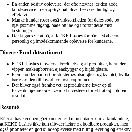
En anden positiv oplevelse, der ofte nævnes, er den gode
kundeservice, hvor spørgsmål bliver besvaret hurtigt og
effektivt.
Mange kunder roser også virksomheden for deres søde og
hjælpsomme tilgang, både online og i forbindelse med
bestillinger.
Der lægges vægt på, at KEKE Lashes formår at skabe en
personlig og imødekommende oplevelse for kunderne.
Diverse Produktsortiment
KEKE Lashes tilbyder et bredt udvalg af produkter, herunder
vipper, makeupbørster, øjenskygger og highlightere.
Flere kunder har rost produkternes alsidighed og kvalitet, hvilket
har gjort dem til favoritter i makeuprutinen.
Der bliver også fremhævet, at produkterne lever op til
forventningerne og er værd at investere i for et flot og holdbart
resultat.
Resumé
Efter at have gennemgået kundernes kommentarer kan vi konkludere,
at KEKE Lashes ikke kun tilbyder lækre og holdbare produkter, men
også prioriterer en god kundeoplevelse med hurtig levering og effektiv