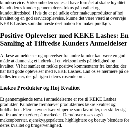
kundeservice. Virksomheden synes at have formået at skabe loyalitet
blandt deres kunder gennem deres fokus på kvalitet og
kundetilfredshed. Hvis du er på udkig efter makeupprodukter af høj
kvalitet og en god serviceoplevelse, kunne det være værd at overveje
KEKE Lashes som din næste destination for makeupindkøb.
Positive Oplevelser med KEKE Lashes: En
Samling af Tilfredse Kunders Anmeldelser
At læse anmeldelser og oplevelser fra andre kunder kan være en god
måde at danne sig et indtryk af en virksomheds pålidelighed og
kvalitet. Vi har samlet en række positive kommentarer fra kunder, der
har haft gode oplevelser med KEKE Lashes. Lad os se nærmere på de
fælles temaer, der går igen i deres rosende ord.
Lækre Produkter og Høj Kvalitet
Et gennemgående tema i anmeldelserne er ros til KEKE Lashes
produkter. Kunderne fremhæver produkternes lækre kvalitet og
holdbarhed. Flere nævner især vipperne som favoritter, der skiller sig
ud fra andre mærker på markedet. Derudover roses også
makeupbørster, øjenskyggepaletter, highlightere og beauty blenders for
deres kvalitet og brugervenlighed.