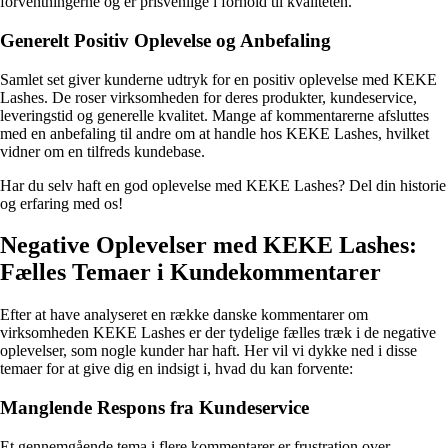
forventningerne og er prisvenlige i forhold til kvaliteten.
Generelt Positiv Oplevelse og Anbefaling
Samlet set giver kunderne udtryk for en positiv oplevelse med KEKE
Lashes. De roser virksomheden for deres produkter, kundeservice,
leveringstid og generelle kvalitet. Mange af kommentarerne afsluttes
med en anbefaling til andre om at handle hos KEKE Lashes, hvilket
vidner om en tilfreds kundebase.
Har du selv haft en god oplevelse med KEKE Lashes? Del din historie
og erfaring med os!
Negative Oplevelser med KEKE Lashes:
Fælles Temaer i Kundekommentarer
Efter at have analyseret en række danske kommentarer om
virksomheden KEKE Lashes er der tydelige fælles træk i de negative
oplevelser, som nogle kunder har haft. Her vil vi dykke ned i disse
temaer for at give dig en indsigt i, hvad du kan forvente:
Manglende Respons fra Kundeservice
Et gennemgående tema i flere kommentarer er frustration over