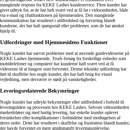
manglende respons fra KEKE Lashes kundeservice. Flere kunder har
givet udtryk for, at de har haft svært ved at få fat i virksomheden, både
via e-mail og chatfunktionen på hjemmesiden. Den manglende
kommunikation har resulteret i utilfredshed og forvirring blandt
kunderne, der har haft spørgsmål eller problemer, som de har ønsket
hjælp til.
Udfordringer med Hjemmesidens Funktioner
Nogle kunder har nævnt problemer med at anvende guidevideoerne på
KEKE Lashes hjemmeside. Trods forsøg fra forskellige enheder som
mobiltelefoner og computere har kunderne haft svært ved at få
videoerne til at fungere som forventet. Denne tekniske udfordring har
ført til skuffelse hos nogle kunder, der har haft brug for visuel
vejledning, men desværre er stødt på vanskeligheder.
Leveringsrelaterede Bekymringer
Nogle kunder har udtrykt bekymringer eller utilfredshed i forhold til
leveringstiden og processen hos KEKE Lashes. Selvom virksomheden
markedsfører sig med hurtig levering, har enkelte kunder oplevet
forsinkelser eller komplikationer i forbindelse med modtagelsen af
deres ordre. Dette har resulteret i skuffelse og frustration blandt kunder,
der havde forventet en mere gnidningsfri leveringsoplevelse.