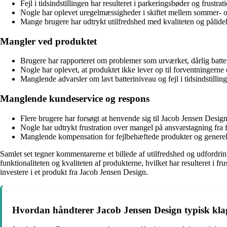
Fejl i tidsindstillingen har resulteret i parkeringsbøder og frustrat
Nogle har oplevet uregelmæssigheder i skiftet mellem sommer- og 
Mange brugere har udtrykt utilfredshed med kvaliteten og pålideli
Mangler ved produktet
Brugere har rapporteret om problemer som urværket, dårlig batter
Nogle har oplevet, at produktet ikke lever op til forventningerne
Manglende advarsler om lavt batteriniveau og fejl i tidsindstillin
Manglende kundeservice og respons
Flere brugere har forsøgt at henvende sig til Jacob Jensen Desi
Nogle har udtrykt frustration over mangel på ansvarstagning fra fi
Manglende kompensation for fejlbehæftede produkter og generelt d
Samlet set tegner kommentarerne et billede af utilfredshed og udfordri
funktionaliteten og kvaliteten af produkterne, hvilket har resulteret i
investere i et produkt fra Jacob Jensen Design.
Hvordan håndterer Jacob Jensen Design typisk klag