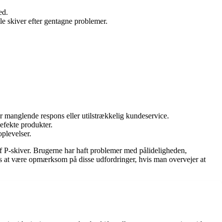
ed.
le skiver efter gentagne problemer.
 manglende respons eller utilstrækkelig kundeservice.
defekte produkter.
plevelser.
af P-skiver. Brugerne har haft problemer med pålideligheden,
ales at være opmærksom på disse udfordringer, hvis man overvejer at