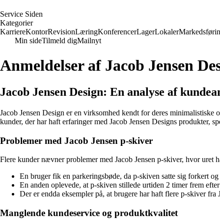
S
ervice
S
iden
Kategorier
Karriere
Kontor
Revision
Læring
Konferencer
Lager
Lokaler
Markedsføri
Min side
Tilmeld dig
Mailnyt
Anmeldelser af Jacob Jensen De
Jacob Jensen Design: En analyse af kundea
Jacob Jensen Design er en virksomhed kendt for deres minimalistiske og
kunder, der har haft erfaringer med Jacob Jensen Designs produkter, spe
Problemer med Jacob Jensen p-skiver
Flere kunder nævner problemer med Jacob Jensen p-skiver, hvor uret har 
En bruger fik en parkeringsbøde, da p-skiven satte sig forkert og
En anden oplevede, at p-skiven stillede urtiden 2 timer frem efter 
Der er endda eksempler på, at brugere har haft flere p-skiver f
Manglende kundeservice og produktkvalitet