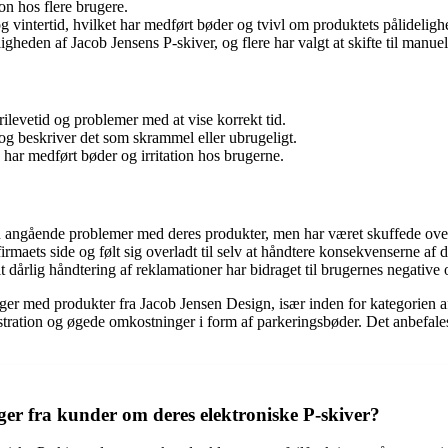
ion hos flere brugere.
vintertid, hvilket har medført bøder og tvivl om produktets pålideligh
gheden af Jacob Jensens P-skiver, og flere har valgt at skifte til manuel
ilevetid og problemer med at vise korrekt tid.
 og beskriver det som skrammel eller ubrugeligt.
g har medført bøder og irritation hos brugerne.
gn angående problemer med deres produkter, men har været skuffede over
rmaets side og følt sig overladt til selv at håndtere konsekvenserne af 
årlig håndtering af reklamationer har bidraget til brugernes negative o
nger med produkter fra Jacob Jensen Design, især inden for kategorien 
 frustration og øgede omkostninger i form af parkeringsbøder. Det anbef
er fra kunder om deres elektroniske P-skiver?