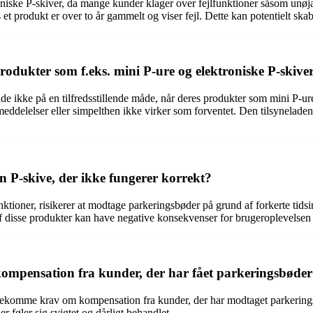
niske P-skiver, da mange kunder klager over fejlfunktioner såsom unøja
vis et produkt er over to år gammelt og viser fejl. Dette kan potentielt
odukter som f.eks. mini P-ure og elektroniske P-skiver
de ikke på en tilfredsstillende måde, når deres produkter som mini P-ur
jlmeddelelser eller simpelthen ikke virker som forventet. Den tilsynela
 P-skive, der ikke fungerer korrekt?
funktioner, risikerer at modtage parkeringsbøder på grund af forkerte tid
f disse produkter kan have negative konsekvenser for brugeroplevelsen o
pensation fra kunder, der har fået parkeringsbøder p
dekomme krav om kompensation fra kunder, der har modtaget parkerings
r føler sig svigtet og dårligt behandlet.