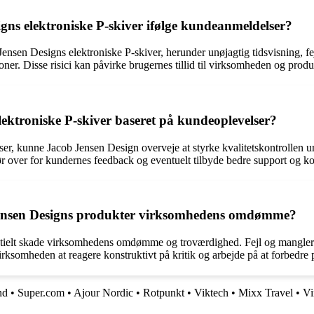
signs elektroniske P-skiver ifølge kundeanmeldelser?
 Jensen Designs elektroniske P-skiver, herunder unøjagtig tidsvisning, f
er. Disse risici kan påvirke brugernes tillid til virksomheden og produ
ektroniske P-skiver baseret på kundeoplevelser?
lser, kunne Jacob Jensen Design overveje at styrke kvalitetskontrollen 
over for kundernes feedback og eventuelt tilbyde bedre support og kom
Jensen Designs produkter virksomhedens omdømme?
tielt skade virksomhedens omdømme og troværdighed. Fejl og mangler i 
r virksomheden at reagere konstruktivt på kritik og arbejde på at forbedre 
nd
•
Super.com
•
Ajour Nordic
•
Rotpunkt
•
Viktech
•
Mixx Travel
•
Vi