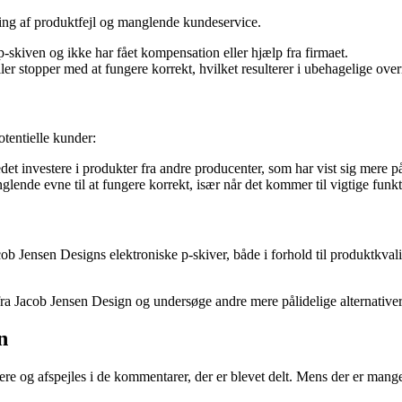
ing af produktfejl og manglende kundeservice.
p-skiven og ikke har fået kompensation eller hjælp fra firmaet.
eller stopper med at fungere korrekt, hvilket resulterer i ubehagelige ov
otentielle kunder:
edet investere i produkter fra andre producenter, som har vist sig mere på
lende evne til at fungere korrekt, især når det kommer til vigtige funk
cob Jensen Designs elektroniske p-skiver, både i forhold til produktkv
 fra Jacob Jensen Design og undersøge andre mere pålidelige alternative
n
 og afspejles i de kommentarer, der er blevet delt. Mens der er mange 