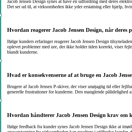
Jacob Jensen Design synes at have en udfordring med deres elektro
Det ser ud til, at virksomheden ikke yder erstatning eller hjælp, h
Hvordan reagerer Jacob Jensen Design, når deres pr
Ifølge kunders erfaringer reagerer Jacob Jensen Design tilsyneladen
oplevet problemer med ure, der ikke holder tiden korrekt, viser fe
blandt kunderne.
Hvad er konsekvenserne af at bruge en Jacob Jensen
Brugere af Jacob Jensen P-skiver, der viser unøjagtig tid eller fejl
generelle frustrationer for kunderne. Den manglende pålidelighed a
Hvordan håndterer Jacob Jensen Design krav om kom
Ifølge feedback fra kunder synes Jacob Jensen Design ikke at imø
ansvarstagning fra virksomheden kan resultere i utilfredse kunder, de