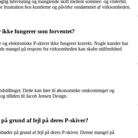
gtig tidsvisning og manglende skift mellem sommer- og vintertid.
 skabe frustration hos kunderne og påvirke omdømmet af virksomheden.
 ikke fungerer som forventet?
e og elektroniske P-skiver ikke fungerer korrekt. Nogle kunder har
dende mangel på respons fra virksomheden kan skabe utilfredshed
sindstillinger. Dette kan føre til økonomiske omkostninger og
g tilliden til Jacob Jensen Design.
å grund af fejl på deres P-skiver?
bøder på grund af fejl på deres P-skiver. Denne mangel på