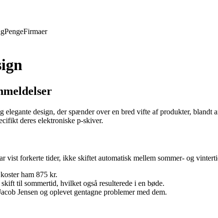
ng
Penge
Firmaer
sign
nmeldelser
 elegante design, der spænder over en bred vifte af produkter, blandt 
cifikt deres elektroniske p-skiver.
vist forkerte tider, ikke skiftet automatisk mellem sommer- og vintertid
 koster ham 875 kr.
skift til sommertid, hvilket også resulterede i en bøde.
ra Jacob Jensen og oplevet gentagne problemer med dem.