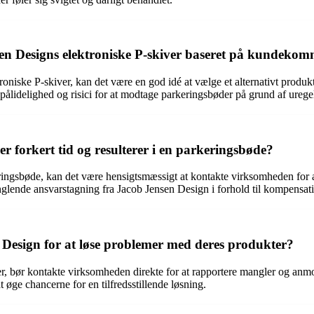
 Designs elektroniske P-skiver baseret på kundekom
oniske P-skiver, kan det være en god idé at vælge et alternativt produ
ålidelighed og risici for at modtage parkeringsbøder på grund af urege
r forkert tid og resulterer i en parkeringsbøde?
arkeringsbøde, kan det være hensigtsmæssigt at kontakte virksomheden f
lende ansvarstagning fra Jacob Jensen Design i forhold til kompensatio
Design for at løse problemer med deres produkter?
, bør kontakte virksomheden direkte for at rapportere mangler og anm
 øge chancerne for en tilfredsstillende løsning.