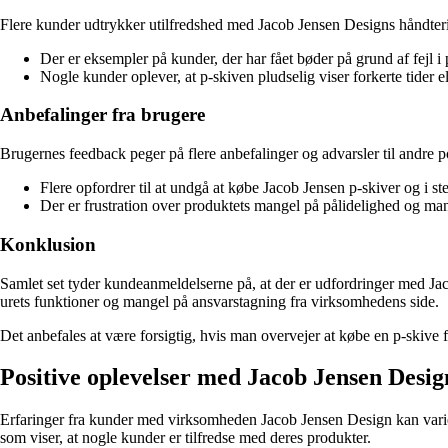
Flere kunder udtrykker utilfredshed med Jacob Jensen Designs håndter
Der er eksempler på kunder, der har fået bøder på grund af fejl i 
Nogle kunder oplever, at p-skiven pludselig viser forkerte tider 
Anbefalinger fra brugere
Brugernes feedback peger på flere anbefalinger og advarsler til andre p
Flere opfordrer til at undgå at købe Jacob Jensen p-skiver og i st
Der er frustration over produktets mangel på pålidelighed og mang
Konklusion
Samlet set tyder kundeanmeldelserne på, at der er udfordringer med Ja
urets funktioner og mangel på ansvarstagning fra virksomhedens side.
Det anbefales at være forsigtig, hvis man overvejer at købe en p-skive
Positive oplevelser med Jacob Jensen Desig
Erfaringer fra kunder med virksomheden Jacob Jensen Design kan variere
som viser, at nogle kunder er tilfredse med deres produkter.