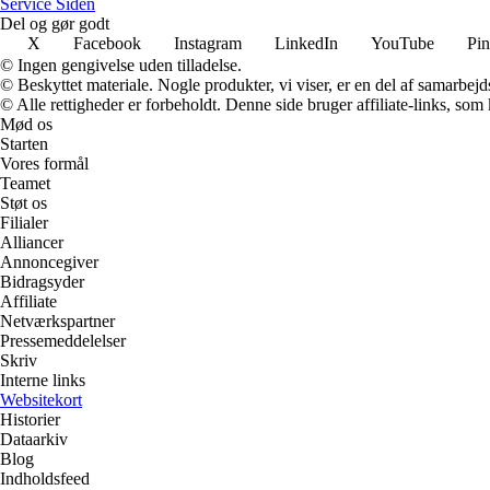
S
ervice
S
iden
Del og gør godt
X
Facebook
Instagram
LinkedIn
YouTube
Pin
© Ingen gengivelse uden tilladelse.
© Beskyttet materiale. Nogle produkter, vi viser, er en del af samarbejd
© Alle rettigheder er forbeholdt. Denne side bruger affiliate-links, som
Mød os
Starten
Vores formål
Teamet
Støt os
Filialer
Alliancer
Annoncegiver
Bidragsyder
Affiliate
Netværkspartner
Pressemeddelelser
Skriv
Interne links
Websitekort
Historier
Dataarkiv
Blog
Indholdsfeed