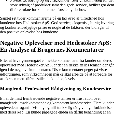
Fantastisk udvalg og service:
Kunder roser virksomheden for det
store udvalg af produkter samt den gode service, hvilket gør dem
til foretrukne for kunder med forskellige behov.
Samlet set tyder kommentarerne på en høj grad af tilfredshed hos
kunderne hos Hedestoker ApS. God service, ekspertise, hurtig levering
og konkurrencedygtige priser er nogle af de faktorer, der bidrager til
den positive oplevelse hos kunderne.
Negative Oplevelser med Hedestoker ApS:
En Analyse af Brugernes Kommentarer
Efter at have gennemgået en række kommentarer fra kunder om deres
oplevelser med Hedestoker ApS, er der en række fælles temaer, der går
igen i de negative kommentarer. Disse kommentarer peger på visse
udfordringer, som virksomheden måske skal arbejde på at forbedre for
at sikre en mere tilfredsstillende kundeoplevelse.
Manglende Professionel Rådgivning og Kundeservice
En af de mest fremtrædende negative temaer er frustration over
manglende imødekommende og kompetent kundeservice. Flere kunder
oplevede arrogant afvisning og utilstrækkelig rådgivning i forbindelse
med deres køb. En kunde påpegede endda en dårlig behandling af en