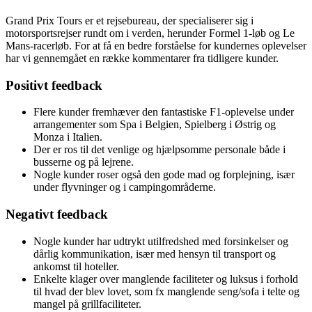
Grand Prix Tours er et rejsebureau, der specialiserer sig i
motorsportsrejser rundt om i verden, herunder Formel 1-løb og Le
Mans-racerløb. For at få en bedre forståelse for kundernes oplevelser
har vi gennemgået en række kommentarer fra tidligere kunder.
Positivt feedback
Flere kunder fremhæver den fantastiske F1-oplevelse under
arrangementer som Spa i Belgien, Spielberg i Østrig og
Monza i Italien.
Der er ros til det venlige og hjælpsomme personale både i
busserne og på lejrene.
Nogle kunder roser også den gode mad og forplejning, især
under flyvninger og i campingområderne.
Negativt feedback
Nogle kunder har udtrykt utilfredshed med forsinkelser og
dårlig kommunikation, især med hensyn til transport og
ankomst til hoteller.
Enkelte klager over manglende faciliteter og luksus i forhold
til hvad der blev lovet, som fx manglende seng/sofa i telte og
mangel på grillfaciliteter.