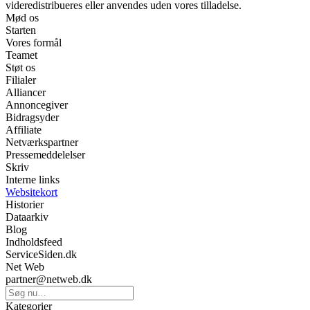
videredistribueres eller anvendes uden vores tilladelse.
Mød os
Starten
Vores formål
Teamet
Støt os
Filialer
Alliancer
Annoncegiver
Bidragsyder
Affiliate
Netværkspartner
Pressemeddelelser
Skriv
Interne links
Websitekort
Historier
Dataarkiv
Blog
Indholdsfeed
ServiceSiden.dk
Net Web
partner@netweb.dk
Kategorier