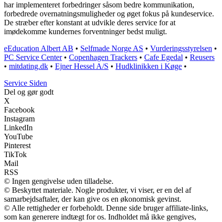
har implementeret forbedringer såsom bedre kommunikation,
forbedrede overnatningsmuligheder og øget fokus på kundeservice.
De stræber efter konstant at udvikle deres service for at
imødekomme kundernes forventninger bedst muligt.
eEducation Albert AB
•
Selfmade Norge AS
•
Vurderingsstyrelsen
•
PC Service Center
•
Copenhagen Trackers
•
Cafe Egedal
•
Reusers
•
mitdating.dk
•
Ejner Hessel A/S
•
Hudklinikken i Køge
•
S
ervice
S
iden
Del og gør godt
X
Facebook
Instagram
LinkedIn
YouTube
Pinterest
TikTok
Mail
RSS
© Ingen gengivelse uden tilladelse.
© Beskyttet materiale. Nogle produkter, vi viser, er en del af
samarbejdsaftaler, der kan give os en økonomisk gevinst.
© Alle rettigheder er forbeholdt. Denne side bruger affiliate-links,
som kan generere indtægt for os. Indholdet må ikke gengives,