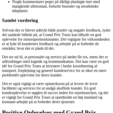
Nogle kommentarer peger på dårligt planlagte ture med
manglende aftensmad, forkerte busruter og urealistiske
tidsplaner.
Samlet vurdering
Selvom der er blevet udtrykt både positiv og negativ feedback, tyder
det samlede billede på, at Grand Prix Tours kan tilbyde en god
oplevelse for motorsportsentusiaster. Det vigtigste for virksomheden
er at lytte til kundernes feedback og arbejde på at forbedre de
områder, hvor der er plads til det.
Det ser ud til, at personalet og service på stedet får ros, mens der er
udfordringer med logistik og kommunikation. Det kan være en god
idé for Grand Prix Tours at investere i bedre koordinering af
transport, forplejning og generel kundeservice for at sikre en mere
problemfri oplevelse for deres kunder.
Det er også vigtigt at være opmærksom på at levere de lovet
faciliteter og services for at undgå skuffede kunder. En god
kundeoplevelse er nøglen til succes inden for rejsebranchen, og det
er vigtigt for Grand Prix Tours at opretholde en høj standard og
konstant arbejde på at forbedre deres tjenester.
Positive Oplevelser med Grand Prix