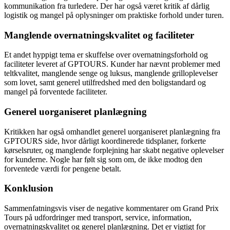
kommunikation fra turledere. Der har også været kritik af dårlig
logistik og mangel på oplysninger om praktiske forhold under turen.
Manglende overnatningskvalitet og faciliteter
Et andet hyppigt tema er skuffelse over overnatningsforhold og
faciliteter leveret af GPTOURS. Kunder har nævnt problemer med
teltkvalitet, manglende senge og luksus, manglende grilloplevelser
som lovet, samt generel utilfredshed med den boligstandard og
mangel på forventede faciliteter.
Generel uorganiseret planlægning
Kritikken har også omhandlet generel uorganiseret planlægning fra
GPTOURS side, hvor dårligt koordinerede tidsplaner, forkerte
kørselsruter, og manglende forplejning har skabt negative oplevelser
for kunderne. Nogle har følt sig som om, de ikke modtog den
forventede værdi for pengene betalt.
Konklusion
Sammenfatningsvis viser de negative kommentarer om Grand Prix
Tours på udfordringer med transport, service, information,
overnatningskvalitet og generel planlægning. Det er vigtigt for