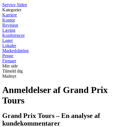
S
ervice
S
iden
Kategorier
Karriere
Kontor
Revision
Læring
Konferencer
Lager
Lokaler
Markedsføring
Penge
Firmaer
Min side
Tilmeld dig
Mailnyt
Anmeldelser af Grand Prix
Tours
Grand Prix Tours – En analyse af
kundekommentarer