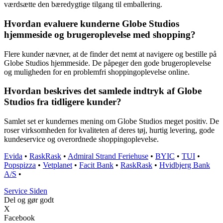
værdsætte den bæredygtige tilgang til emballering.
Hvordan evaluere kunderne Globe Studios
hjemmeside og brugeroplevelse med shopping?
Flere kunder nævner, at de finder det nemt at navigere og bestille på
Globe Studios hjemmeside. De påpeger den gode brugeroplevelse
og muligheden for en problemfri shoppingoplevelse online.
Hvordan beskrives det samlede indtryk af Globe
Studios fra tidligere kunder?
Samlet set er kundernes mening om Globe Studios meget positiv. De
roser virksomheden for kvaliteten af deres tøj, hurtig levering, gode
kundeservice og overordnede shoppingoplevelse.
Evida
•
RaskRask
•
Admiral Strand Feriehuse
•
BYIC
•
TUI
•
Popspizza
•
Vetplanet
•
Facit Bank
•
RaskRask
•
Hvidbjerg Bank
A/S
•
S
ervice
S
iden
Del og gør godt
X
Facebook