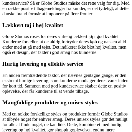
kundeservice? Så er Globe Studios måske det rette valg for dig. Med
en række positiv tilbagemeldinger fra kunder, er det tydeligt, at dette
danske brand formår at imponere på flere fronter.
Lækkert tøj i høj kvalitet
Globe Studios roses for deres virkelig lækkert tøj i god kvalitet.
Kunderne fortæller, at de aldrig fortryder deres køb og næsten altid
ender med at gå med tøjet. Det indikerer ikke blot høj kvalitet, men
også et design, der falder i god smag hos kunderne.
Hurtig levering og effektiv service
En anden fremtrædende faktor, der nævnes gentagne gange, er den
ekstremt hurtige levering, som kunderne modtager deres varer inden
for kort tid. Sammen med god kundeservice skaber dette en positiv
oplevelse, der får kunderne til at vende tilbage.
Mangfoldige produkter og unisex styles
Med en række forskellige styles og produkter formår Globe Studios
at tilbyde noget for enhver smag. Deres unisex styles gør det muligt
for alle at finde noget, de kan lide. Dette, kombineret med hurtig
levering og høj kvalitet, gør shoppingoplevelsen endnu mere