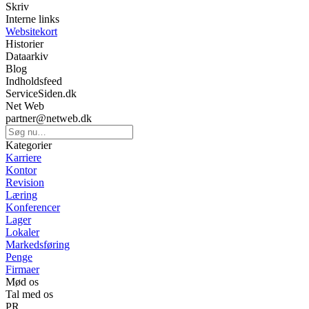
Skriv
Interne links
Websitekort
Historier
Dataarkiv
Blog
Indholdsfeed
ServiceSiden.dk
Net Web
partner@netweb.dk
Kategorier
Karriere
Kontor
Revision
Læring
Konferencer
Lager
Lokaler
Markedsføring
Penge
Firmaer
Mød os
Tal med os
PR