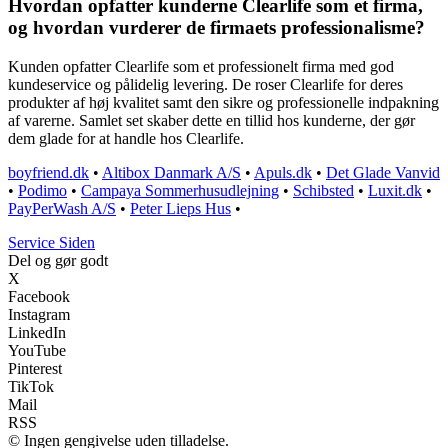
Hvordan opfatter kunderne Clearlife som et firma,
og hvordan vurderer de firmaets professionalisme?
Kunden opfatter Clearlife som et professionelt firma med god
kundeservice og pålidelig levering. De roser Clearlife for deres
produkter af høj kvalitet samt den sikre og professionelle indpakning
af varerne. Samlet set skaber dette en tillid hos kunderne, der gør
dem glade for at handle hos Clearlife.
boyfriend.dk
•
Altibox Danmark A/S
•
Apuls.dk
•
Det Glade Vanvid
•
Podimo
•
Campaya Sommerhusudlejning
•
Schibsted
•
Luxit.dk
•
PayPerWash A/S
•
Peter Lieps Hus
•
S
ervice
S
iden
Del og gør godt
X
Facebook
Instagram
LinkedIn
YouTube
Pinterest
TikTok
Mail
RSS
© Ingen gengivelse uden tilladelse.