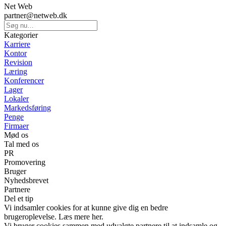
Net Web
partner@netweb.dk
Kategorier
Karriere
Kontor
Revision
Læring
Konferencer
Lager
Lokaler
Markedsføring
Penge
Firmaer
Mød os
Tal med os
PR
Promovering
Bruger
Nyhedsbrevet
Partnere
Del et tip
Vi indsamler cookies for at kunne give dig en bedre
brugeroplevelse. Læs mere her.
Vi bruger cookies sammen med udvalgte partnere til at indsamle og