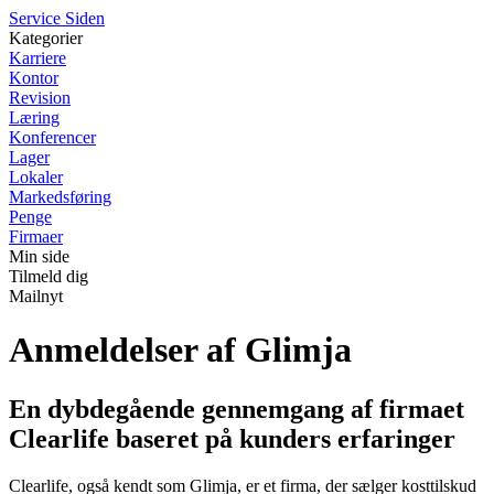
S
ervice
S
iden
Kategorier
Karriere
Kontor
Revision
Læring
Konferencer
Lager
Lokaler
Markedsføring
Penge
Firmaer
Min side
Tilmeld dig
Mailnyt
Anmeldelser af Glimja
En dybdegående gennemgang af firmaet
Clearlife baseret på kunders erfaringer
Clearlife, også kendt som Glimja, er et firma, der sælger kosttilskud