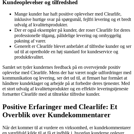
Kundeoplevelser og tilfredshed
Mange kunder har haft positive oplevelser med Clearlife,
inklusive hurtige svar på spørgsmål, fejlfri levering og et bredt
udvalg af kvalitetsprodukter.
Der er også eksempler på kunder, der roser Clearlife for deres
professionelle tilgang, pålidelige levering og omhyggelig
pakning af varer.
Generelt er Clearlife blevet anbefalet af tilfredse kunder og ser
ud til at opretholde en høj standard for kundeservice og
produktkvalitet.
Samlet set tyder kundernes feedback på en overvejende positiv
oplevelse med Clearlife. Mens der har været nogle udfordringer med
kommunikation og levering, ser det ud til, at firmaet har formået at
håndtere kundeklager og arbejde på at forbedre deres tjenester. Med
et stort udvalg af kvalitetsprodukter og en effektiv leveringstjeneste
fortsætter Clearlife med at tiltrække tilfredse kunder.
Positive Erfaringer med Clearlife: Et
Overblik over Kundekommentarer
Når det kommer til at vurdere en virksomhed, er kundekommentarer
en værdifuld kilde til at få et indblik i, hvordan kunderne oplever