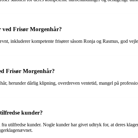
r ved Frisør Morgenhår?
ævnt, inkluderer kompetente frisører såsom Ronja og Rasmus, god vejled
med Frisør Morgenhår?
hår, herunder dårlig klipning, overdreven ventetid, mangel på profess
tilfredse kunder?
k fra utilfredse kunder. Nogle kunder har givet udtryk for, at deres kl
brugerklagenævnet.