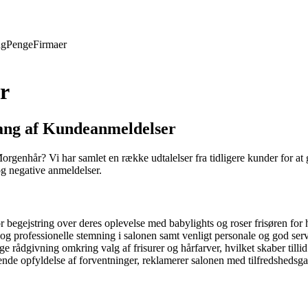
ng
Penge
Firmaer
r
ng af Kundeanmeldelser
Morgenhår? Vi har samlet en række udtalelser fra tidligere kunder for at 
og negative anmeldelser.
r begejstring over deres oplevelse med babylights og roser frisøren fo
 professionelle stemning i salonen samt venligt personale og god serv
ige rådgivning omkring valg af frisurer og hårfarver, hvilket skaber till
 opfyldelse af forventninger, reklamerer salonen med tilfredshedsgara