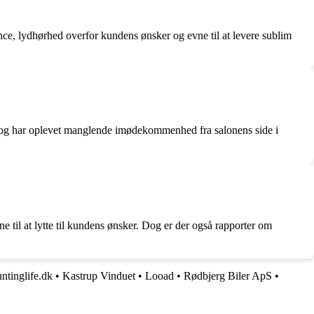
ce, lydhørhed overfor kundens ønsker og evne til at levere sublim
at og har oplevet manglende imødekommenhed fra salonens side i
 til at lytte til kundens ønsker. Dog er der også rapporter om
tinglife.dk
•
Kastrup Vinduet
•
Looad
•
Rødbjerg Biler ApS
•