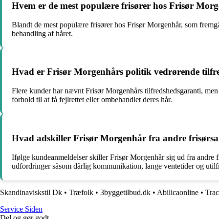
Hvem er de mest populære frisører hos Frisør Morg
Blandt de mest populære frisører hos Frisør Morgenhår, som fremgå
behandling af håret.
Hvad er Frisør Morgenhårs politik vedrørende tilf
Flere kunder har nævnt Frisør Morgenhårs tilfredshedsgaranti, men
forhold til at få fejlrettet eller ombehandlet deres hår.
Hvad adskiller Frisør Morgenhår fra andre frisørs
Ifølge kundeanmeldelser skiller Frisør Morgenhår sig ud fra andre f
udfordringer såsom dårlig kommunikation, lange ventetider og utilfre
Skandinaviskstil Dk
•
Træfolk
•
3byggetilbud.dk
•
Abilicaonline
•
Trac
S
ervice
S
iden
Del og gør godt