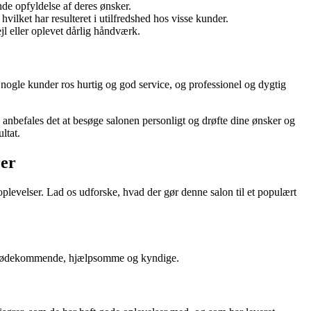
e opfyldelse af deres ønsker.
lket har resulteret i utilfredshed hos visse kunder.
jl eller oplevet dårlig håndværk.
ogle kunder ros hurtig og god service, og professionel og dygtig
g anbefales det at besøge salonen personligt og drøfte dine ønsker og
ltat.
rer
plevelser. Lad os udforske, hvad der gør denne salon til et populært
m imødekommende, hjælpsomme og kyndige.