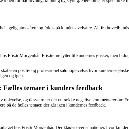
e inden for hårfarvning, klipning og styling. Flere omtaler specifikke f
ehagelig atmosfære og fokus på kundens velvære. Alt fra hovedbundsmas
 hos Frisør Morgenhår. Frisørerne lytter til kundernes ønsker, men bidr
skabe en positiv og professionel salonoplevelse, hvor kundernes ønsker
igen og igen.
 Fælles temaer i kunders feedback
sitiv oplevelse, og desværre er der en række negative kommentarer om Fr
re på de fælles temaer, der går igen i kundernes feedback.
dtaget hos Frisør Morgenhår. Der klages over situationer, hvor kunder ik