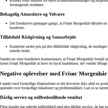
Kunder roser salonen for deres kvalitetsbehandlinger og ekspertis
fremragende resultater.
Behagelig Atmosfære og Velvære
Det fremhæves gentagne gange, at Frisør Morgenhår tilbyder en b
kunderne.
Tillidsfuld Rådgivning og Samarbejde
Kunderne sætter pris på den tillidsfulde rådgivning, de modtager
enkelte bedst.
Samlet set viser kundernes kommentarer, at Frisør Morgenhår formår at 
synes Frisør Morgenhår at have en loyal kundebase, der vender tilbage 
Negative oplevelser med Frisør Morgenhår:
I mødet med forskellige frisørsaloner er det desværre ikke altid en po
spænder over forskellige lokationer og problematikker. Lad os se nærme
Dårlig service og utilfredsstillende resultat
Flere kunder har udtrykt utilfredshed med den dårlige service, de har mo