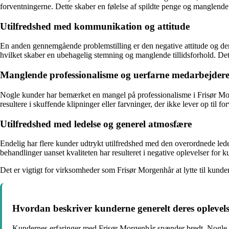
forventningerne. Dette skaber en følelse af spildte penge og manglende vi
Utilfredshed med kommunikation og attitude
En anden gennemgående problemstilling er den negative attitude og den
hvilket skaber en ubehagelig stemning og manglende tillidsforhold. Dett
Manglende professionalisme og uerfarne medarbejder
Nogle kunder har bemærket en mangel på professionalisme i Frisør Morge
resultere i skuffende klipninger eller farvninger, der ikke lever op til f
Utilfredshed med ledelse og generel atmosfære
Endelig har flere kunder udtrykt utilfredshed med den overordnede le
behandlinger uanset kvaliteten har resulteret i negative oplevelser for 
Det er vigtigt for virksomheder som Frisør Morgenhår at lytte til kun
Hvordan beskriver kunderne generelt deres opleve
Kundernes erfaringer med Frisør Morgenhår spænder bredt. Nogle ro