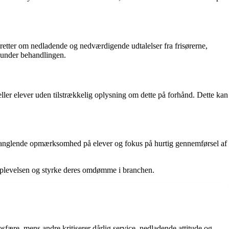
etter om nedladende og nedværdigende udtalelser fra frisørerne,
t under behandlingen.
ller elever uden tilstrækkelig oplysning om dette på forhånd. Dette kan
 manglende opmærksomhed på elever og fokus på hurtig gennemførsel af
eoplevelsen og styrke deres omdømme i branchen.
ære, mens andre kritiserer dårlig service, nedladende attitude og