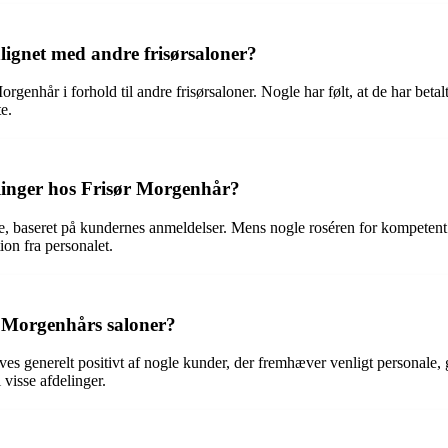
ignet med andre frisørsaloner?
enhår i forhold til andre frisørsaloner. Nogle har følt, at de har betalt
e.
linger hos Frisør Morgenhår?
e, baseret på kundernes anmeldelser. Mens nogle roséren for kompetent 
on fra personalet.
r Morgenhårs saloner?
ves generelt positivt af nogle kunder, der fremhæver venligt personal
visse afdelinger.