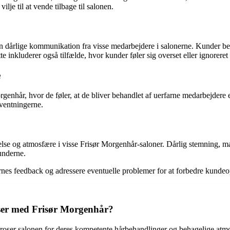
lje til at vende tilbage til salonen.
 dårlige kommunikation fra visse medarbejdere i salonerne. Kunder ber
e inkluderer også tilfælde, hvor kunder føler sig overset eller ignorere
e
nhår, hvor de føler, at de bliver behandlet af uerfarne medarbejdere e
orventningerne.
delse og atmosfære i visse Frisør Morgenhår-saloner. Dårlig stemning,
kunderne.
dernes feedback og adressere eventuelle problemer for at forbedre kund
lser med Frisør Morgenhår?
ser salonen for deres kompetente hårbehandlinger og behagelige atmosf