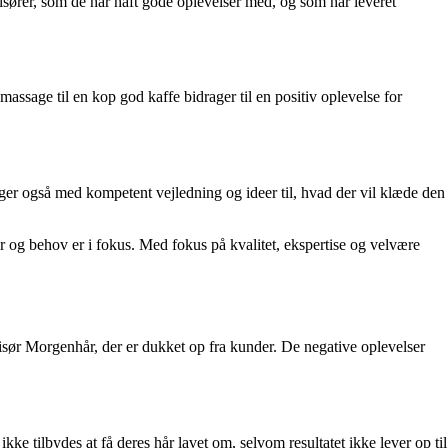
risører, som de har haft gode oplevelser med, og som har leveret
sage til en kop god kaffe bidrager til en positiv oplevelse for
ager også med kompetent vejledning og ideer til, hvad der vil klæde den
 og behov er i fokus. Med fokus på kvalitet, ekspertise og velvære
isør Morgenhår, der er dukket op fra kunder. De negative oplevelser
ke tilbydes at få deres hår lavet om, selvom resultatet ikke lever op til