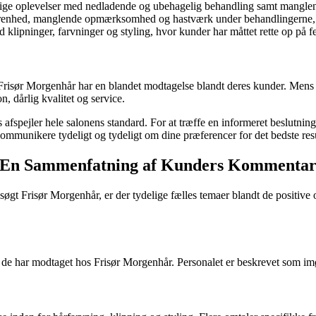
ige oplevelser med nedladende og ubehagelig behandling samt manglend
værenhed, manglende opmærksomhed og hastværk under behandlingerne, hvi
lipninger, farvninger og styling, hvor kunder har måttet rette op på fe
risør Morgenhår har en blandet modtagelse blandt deres kunder. Mens n
, dårlig kvalitet og service.
 afspejler hele salonens standard. For at træffe en informeret beslutnin
kommunikere tydeligt og tydeligt om dine præferencer for det bedste resu
r: En Sammenfatning af Kunders Kommenta
gt Frisør Morgenhår, er der tydelige fælles temaer blandt de positive o
g, de har modtaget hos Frisør Morgenhår. Personalet er beskrevet so