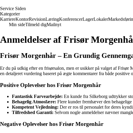
S
ervice
S
iden
Kategorier
Karriere
Kontor
Revision
Læring
Konferencer
Lager
Lokaler
Markedsføri
Min side
Tilmeld dig
Mailnyt
Anmeldelser af Frisør Morgenhå
Frisør Morgenhår – En Grundig Gennemga
Er du på udkig efter en frisørsalon, men er usikker på valget af Frisør 
en detaljeret vurdering baseret på ægte kommentarer fra både positive 
Positive Oplevelser hos Frisør Morgenhår
Fantastisk Farvearbejde:
En kunde fra Silkeborg udtrykker sto
Behagelig Atmosfære:
Flere kunder fremhæver den behagelige og
Kompetent Vejledning:
Der er ros til personalet for deres kynd
Tilfredshed Garanti:
Selvom nogle anmeldelser nævner manglende
Negative Oplevelser hos Frisør Morgenhår