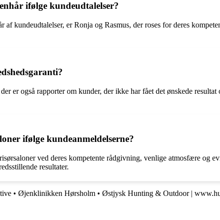
enhår ifølge kundeudtalelser?
r af kundeudtalelser, er Ronja og Rasmus, der roses for deres kompeten
redshedsgaranti?
 der er også rapporter om kunder, der ikke har fået det ønskede result
aloner ifølge kundeanmeldelserne?
risørsaloner ved deres kompetente rådgivning, venlige atmosfære og evne
dsstillende resultater.
tive
•
Øjenklinikken Hørsholm
•
Østjysk Hunting & Outdoor | www.hun