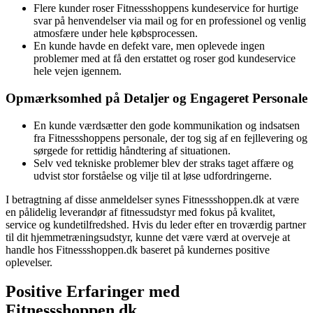
Flere kunder roser Fitnessshoppens kundeservice for hurtige
svar på henvendelser via mail og for en professionel og venlig
atmosfære under hele købsprocessen.
En kunde havde en defekt vare, men oplevede ingen
problemer med at få den erstattet og roser god kundeservice
hele vejen igennem.
Opmærksomhed på Detaljer og Engageret Personale
En kunde værdsætter den gode kommunikation og indsatsen
fra Fitnessshoppens personale, der tog sig af en fejllevering og
sørgede for rettidig håndtering af situationen.
Selv ved tekniske problemer blev der straks taget affære og
udvist stor forståelse og vilje til at løse udfordringerne.
I betragtning af disse anmeldelser synes Fitnessshoppen.dk at være
en pålidelig leverandør af fitnessudstyr med fokus på kvalitet,
service og kundetilfredshed. Hvis du leder efter en troværdig partner
til dit hjemmetræningsudstyr, kunne det være værd at overveje at
handle hos Fitnessshoppen.dk baseret på kundernes positive
oplevelser.
Positive Erfaringer med
Fitnessshoppen.dk