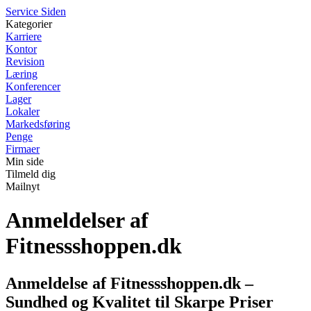
S
ervice
S
iden
Kategorier
Karriere
Kontor
Revision
Læring
Konferencer
Lager
Lokaler
Markedsføring
Penge
Firmaer
Min side
Tilmeld dig
Mailnyt
Anmeldelser af
Fitnessshoppen.dk
Anmeldelse af Fitnessshoppen.dk –
Sundhed og Kvalitet til Skarpe Priser