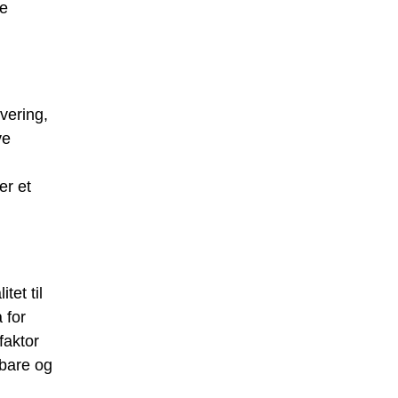
le
vering,
ve
er et
tet til
 for
faktor
dbare og