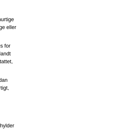
urtige
ge eller
s for
landt
attet,
dan
igt,
 hylder