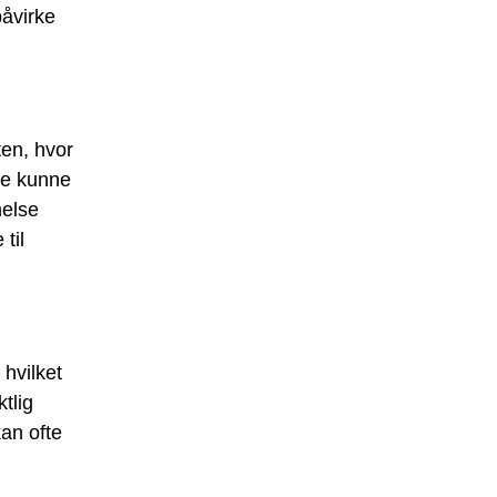
påvirke
en, hvor
kke kunne
melse
til
 hvilket
tlig
kan ofte