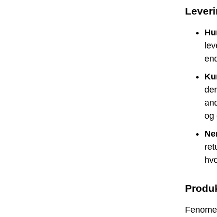
Leveri
Hur
lev
end
Ku
der
and
og 
Ne
ret
hvo
Produk
Fenomen 