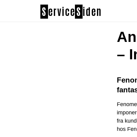
S
ervice
S
iden
An
– I
Fenom
fanta
Fenomen
imponere
fra kun
hos Fen