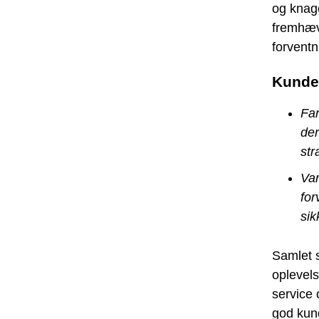
og knage
fremhæve
forventni
Kunder
Fan
der
str
Var
for
sik
Samlet 
oplevel
service 
god kun