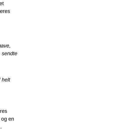
et
deres
gave,
 sendte
 helt
eres
r og en
.