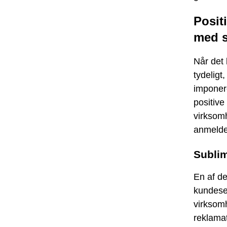
Posit
med s
Når det 
tydeligt
imponer
positive
virksom
anmelde
Subli
En af d
kundese
virksomh
reklama