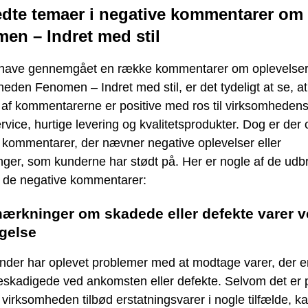
dte temaer i negative kommentarer om
en – Indret med stil
t have gennemgået en række kommentarer om oplevelse
eden Fenomen – Indret med stil, er det tydeligt at se, at
et af kommentarerne er positive med ros til virksomheden
vice, hurtige levering og kvalitetsprodukter. Dog er der
 kommentarer, der nævner negative oplevelser eller
nger, som kunderne har stødt på. Her er nogle af de udb
i de negative kommentarer:
ærkninger om skadede eller defekte varer 
gelse
under har oplevet problemer med at modtage varer, der e
skadigede ved ankomsten eller defekte. Selvom det er p
t virksomheden tilbød erstatningsvarer i nogle tilfælde, k