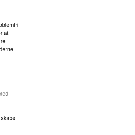
oblemfri
r at
øre
nderne
 med
t skabe