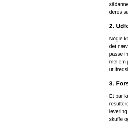
sådanne 
deres sa
2. Udf
Nogle k
det nævn
passe i
mellem p
utilfred
3. For
Et par k
resulter
levering
skuffe o