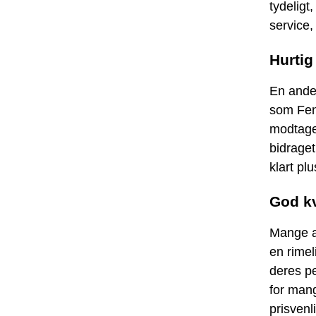
tydeligt
service
Hurtig
En anden
som Fen
modtaget
bidraget
klart pl
God kv
Mange af
en rimel
deres pe
for mang
prisvenl