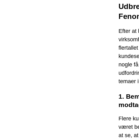
Udbre
Fenom
Efter a
virksomh
flertall
kundeser
nogle få
udfordri
temaer 
1. Bem
modta
Flere k
været be
at se, a