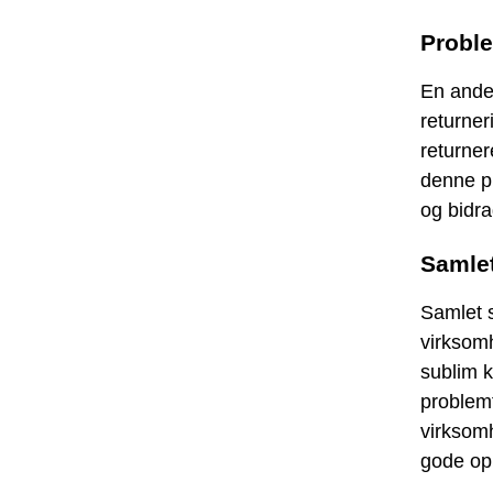
Proble
En ande
returner
returner
denne pr
og bidra
Samlet
Samlet s
virksom
sublim k
problemf
virksomh
gode opl