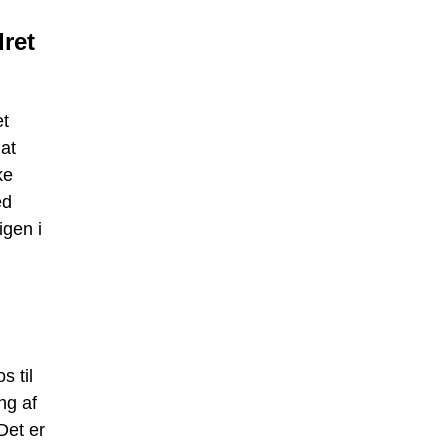
ret
et
at
ke
ed
igen i
 til
ng af
Det er