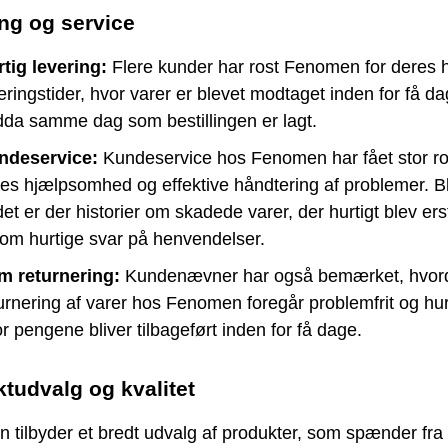
ng og service
tig levering:
Flere kunder har rost Fenomen for deres h
eringstider, hvor varer er blevet modtaget inden for få da
da samme dag som bestillingen er lagt.
ndeservice:
Kundeservice hos Fenomen har fået stor ro
es hjælpsomhed og effektive håndtering af problemer. B
et er der historier om skadede varer, der hurtigt blev erst
om hurtige svar på henvendelser.
m returnering:
Kundenævner har også bemærket, hvor
urnering af varer hos Fenomen foregår problemfrit og hurt
r pengene bliver tilbageført inden for få dage.
tudvalg og kvalitet
tilbyder et bredt udvalg af produkter, som spænder fra