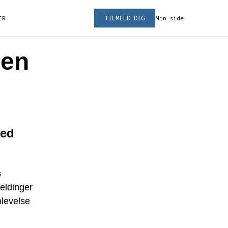
TILMELD DIG
ER
Min side
men
med
s
eldinger
plevelse