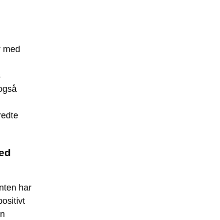
r med
s
 også
redte
ved
nten har
ositivt
an