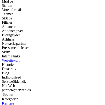
Mød os
Starten
Vores formål
Teamet
Støt os
Filialer
Alliancer
Annoncegiver
Bidragsyder
Affiliate
Netværkspartner
Pressemeddelelser
Skriv
Interne links
Websitekort
Historier
Dataarkiv
Blog
Indholdsfeed
ServiceSiden.dk
Net Web
partner@netweb.dk
Kategorier
Karriere