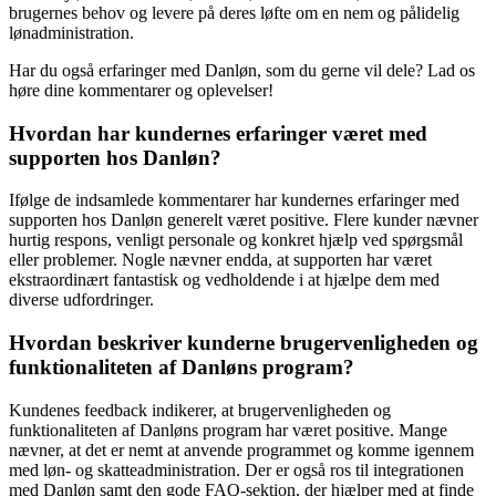
brugernes behov og levere på deres løfte om en nem og pålidelig
lønadministration.
Har du også erfaringer med Danløn, som du gerne vil dele? Lad os
høre dine kommentarer og oplevelser!
Hvordan har kundernes erfaringer været med
supporten hos Danløn?
Ifølge de indsamlede kommentarer har kundernes erfaringer med
supporten hos Danløn generelt været positive. Flere kunder nævner
hurtig respons, venligt personale og konkret hjælp ved spørgsmål
eller problemer. Nogle nævner endda, at supporten har været
ekstraordinært fantastisk og vedholdende i at hjælpe dem med
diverse udfordringer.
Hvordan beskriver kunderne brugervenligheden og
funktionaliteten af Danløns program?
Kundenes feedback indikerer, at brugervenligheden og
funktionaliteten af Danløns program har været positive. Mange
nævner, at det er nemt at anvende programmet og komme igennem
med løn- og skatteadministration. Der er også ros til integrationen
med Danløn samt den gode FAQ-sektion, der hjælper med at finde