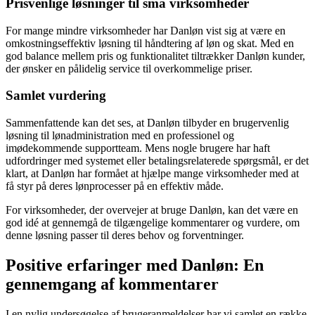
Prisvenlige løsninger til små virksomheder
For mange mindre virksomheder har Danløn vist sig at være en
omkostningseffektiv løsning til håndtering af løn og skat. Med en
god balance mellem pris og funktionalitet tiltrækker Danløn kunder,
der ønsker en pålidelig service til overkommelige priser.
Samlet vurdering
Sammenfattende kan det ses, at Danløn tilbyder en brugervenlig
løsning til lønadministration med en professionel og
imødekommende supportteam. Mens nogle brugere har haft
udfordringer med systemet eller betalingsrelaterede spørgsmål, er det
klart, at Danløn har formået at hjælpe mange virksomheder med at
få styr på deres lønprocesser på en effektiv måde.
For virksomheder, der overvejer at bruge Danløn, kan det være en
god idé at gennemgå de tilgængelige kommentarer og vurdere, om
denne løsning passer til deres behov og forventninger.
Positive erfaringer med Danløn: En
gennemgang af kommentarer
I en nylig undersøgelse af brugeranmeldelser har vi samlet en række