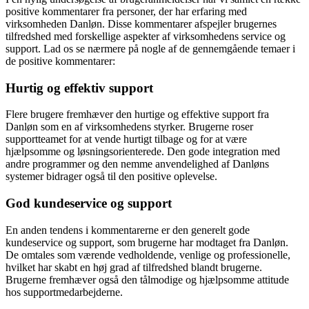
positive kommentarer fra personer, der har erfaring med
virksomheden Danløn. Disse kommentarer afspejler brugernes
tilfredshed med forskellige aspekter af virksomhedens service og
support. Lad os se nærmere på nogle af de gennemgående temaer i
de positive kommentarer:
Hurtig og effektiv support
Flere brugere fremhæver den hurtige og effektive support fra
Danløn som en af virksomhedens styrker. Brugerne roser
supportteamet for at vende hurtigt tilbage og for at være
hjælpsomme og løsningsorienterede. Den gode integration med
andre programmer og den nemme anvendelighed af Danløns
systemer bidrager også til den positive oplevelse.
God kundeservice og support
En anden tendens i kommentarerne er den generelt gode
kundeservice og support, som brugerne har modtaget fra Danløn.
De omtales som værende vedholdende, venlige og professionelle,
hvilket har skabt en høj grad af tilfredshed blandt brugerne.
Brugerne fremhæver også den tålmodige og hjælpsomme attitude
hos supportmedarbejderne.