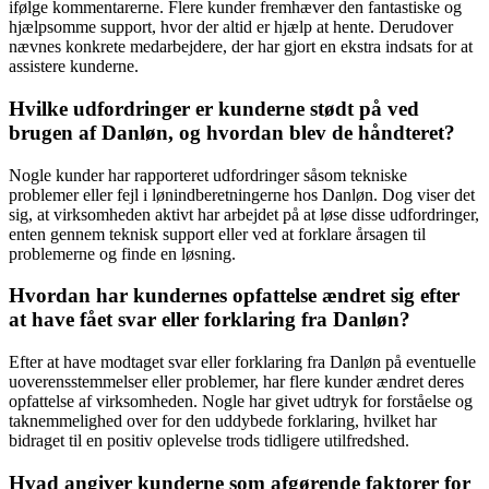
ifølge kommentarerne. Flere kunder fremhæver den fantastiske og
hjælpsomme support, hvor der altid er hjælp at hente. Derudover
nævnes konkrete medarbejdere, der har gjort en ekstra indsats for at
assistere kunderne.
Hvilke udfordringer er kunderne stødt på ved
brugen af Danløn, og hvordan blev de håndteret?
Nogle kunder har rapporteret udfordringer såsom tekniske
problemer eller fejl i lønindberetningerne hos Danløn. Dog viser det
sig, at virksomheden aktivt har arbejdet på at løse disse udfordringer,
enten gennem teknisk support eller ved at forklare årsagen til
problemerne og finde en løsning.
Hvordan har kundernes opfattelse ændret sig efter
at have fået svar eller forklaring fra Danløn?
Efter at have modtaget svar eller forklaring fra Danløn på eventuelle
uoverensstemmelser eller problemer, har flere kunder ændret deres
opfattelse af virksomheden. Nogle har givet udtryk for forståelse og
taknemmelighed over for den uddybede forklaring, hvilket har
bidraget til en positiv oplevelse trods tidligere utilfredshed.
Hvad angiver kunderne som afgørende faktorer for