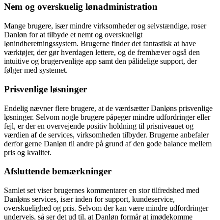
Nem og overskuelig lønadministration
Mange brugere, især mindre virksomheder og selvstændige, roser
Danløn for at tilbyde et nemt og overskueligt
lønindberetningssystem. Brugerne finder det fantastisk at have
værktøjer, der gør hverdagen lettere, og de fremhæver også den
intuitive og brugervenlige app samt den pålidelige support, der
følger med systemet.
Prisvenlige løsninger
Endelig nævner flere brugere, at de værdsætter Danløns prisvenlige
løsninger. Selvom nogle brugere påpeger mindre udfordringer eller
fejl, er der en overvejende positiv holdning til prisniveauet og
værdien af de services, virksomheden tilbyder. Brugerne anbefaler
derfor gerne Danløn til andre på grund af den gode balance mellem
pris og kvalitet.
Afsluttende bemærkninger
Samlet set viser brugernes kommentarer en stor tilfredshed med
Danløns services, især inden for support, kundeservice,
overskuelighed og pris. Selvom der kan være mindre udfordringer
undervejs, så ser det ud til, at Danløn formår at imødekomme