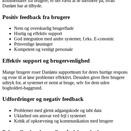
kommentarer fra brugere, er det værd at se nærmere på, hvad
Danløn har at tilbyde.
Positiv feedback fra brugere
Nem og overskuelig brugerflade
Hurtig og effektiv support
God integration med andre systemer, f.eks. E-conomic
Prisvenlige løsninger
Kompetent og venligt personale
Effektiv support og brugervenlighed
Mange brugere roser Danløns supportteam for deres hurtige respons
og evne til at løse problemer effektivt. Desuden giver flere brugere
udtryk for, at systemet er nemt at bruge, selv for dem uden
bogholderi-baggrund.
Udfordringer og negativ feedback
Problemer med glemt adgangskode og tabt data
Uklarhed om ansvar ved fejl i systemet
Kritik af opkrævning og kommunikation med brugere