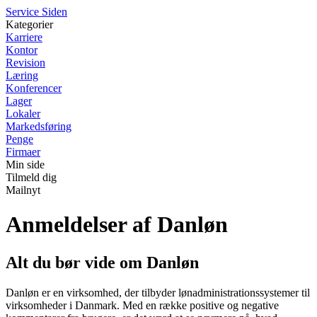
S
ervice
S
iden
Kategorier
Karriere
Kontor
Revision
Læring
Konferencer
Lager
Lokaler
Markedsføring
Penge
Firmaer
Min side
Tilmeld dig
Mailnyt
Anmeldelser af Danløn
Alt du bør vide om Danløn
Danløn er en virksomhed, der tilbyder lønadministrationssystemer til
virksomheder i Danmark. Med en række positive og negative