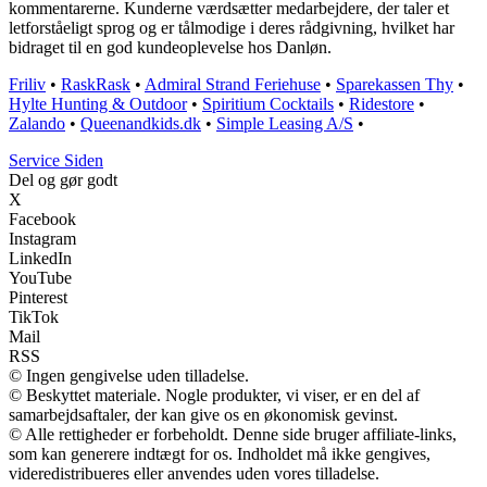
kommentarerne. Kunderne værdsætter medarbejdere, der taler et
letforståeligt sprog og er tålmodige i deres rådgivning, hvilket har
bidraget til en god kundeoplevelse hos Danløn.
Friliv
•
RaskRask
•
Admiral Strand Feriehuse
•
Sparekassen Thy
•
Hylte Hunting & Outdoor
•
Spiritium Cocktails
•
Ridestore
•
Zalando
•
Queenandkids.dk
•
Simple Leasing A/S
•
S
ervice
S
iden
Del og gør godt
X
Facebook
Instagram
LinkedIn
YouTube
Pinterest
TikTok
Mail
RSS
© Ingen gengivelse uden tilladelse.
© Beskyttet materiale. Nogle produkter, vi viser, er en del af
samarbejdsaftaler, der kan give os en økonomisk gevinst.
© Alle rettigheder er forbeholdt. Denne side bruger affiliate-links,
som kan generere indtægt for os. Indholdet må ikke gengives,
videredistribueres eller anvendes uden vores tilladelse.