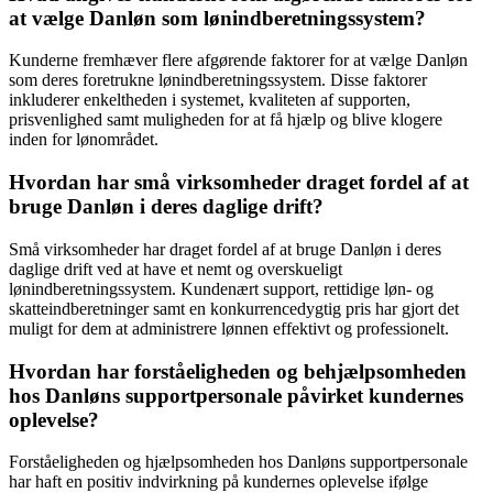
at vælge Danløn som lønindberetningssystem?
Kunderne fremhæver flere afgørende faktorer for at vælge Danløn
som deres foretrukne lønindberetningssystem. Disse faktorer
inkluderer enkeltheden i systemet, kvaliteten af supporten,
prisvenlighed samt muligheden for at få hjælp og blive klogere
inden for lønområdet.
Hvordan har små virksomheder draget fordel af at
bruge Danløn i deres daglige drift?
Små virksomheder har draget fordel af at bruge Danløn i deres
daglige drift ved at have et nemt og overskueligt
lønindberetningssystem. Kundenært support, rettidige løn- og
skatteindberetninger samt en konkurrencedygtig pris har gjort det
muligt for dem at administrere lønnen effektivt og professionelt.
Hvordan har forståeligheden og behjælpsomheden
hos Danløns supportpersonale påvirket kundernes
oplevelse?
Forståeligheden og hjælpsomheden hos Danløns supportpersonale
har haft en positiv indvirkning på kundernes oplevelse ifølge