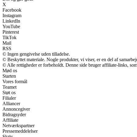
X
Facebook
Instagram
LinkedIn
YouTube
Pinterest
TikTok
Mail
RSS
© Ingen gengivelse uden tilladelse.
© Beskyttet materiale. Nogle produkter, vi viser, er en del af samarbe
© Alle rettigheder er forbeholdt. Denne side bruger affiliate-links, so
Mød os
Starten
Vores formål
Teamet
Støt os
Filialer
Alliancer
Annoncegiver
Bidragsyder
Affiliate
Netværkspartner
Pressemeddelelser
Skriv