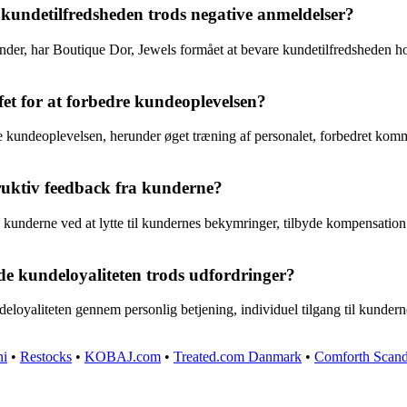
kundetilfredsheden trods negative anmeldelser?
under, har Boutique Dor, Jewels formået at bevare kundetilfredsheden h
fet for at forbedre kundeoplevelsen?
edre kundeoplevelsen, herunder øget træning af personalet, forbedret ko
ruktiv feedback fra kunderne?
ra kunderne ved at lytte til kundernes bekymringer, tilbyde kompensat
de kundeloyaliteten trods udfordringer?
eloyaliteten gennem personlig betjening, individuel tilgang til kundern
ni
•
Restocks
•
KOBAJ.com
•
Treated.com Danmark
•
Comforth Scand