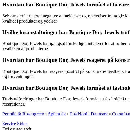
Hvordan har Boutique Dor, Jewels formået at bevare 
Selvom der har været negative anmeldelser og oplevelser fra nogle k
kvalitet i produkter og ydelser.
Hvilke foranstaltninger har Boutique Dor, Jewels truf
Boutique Dor, Jewels har igangsat forskellige initiativer for at forb
kvaliteten af produkterne.
Hvordan har Boutique Dor, Jewels reageret på konst
Boutique Dor, Jewels har reageret positivt på konstruktiv feedback f
og forventninger.
Hvordan har Boutique Dor, Jewels formået at fasthol
Trods udfordringer har Boutique Dor, Jewels formået at fastholde kund
reparationer.
Permild & Rosengreen
•
Spilnu.dk
•
PostNord i Danmark
•
Colomba
S
ervice
S
iden
Del og gør godt