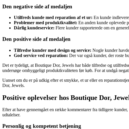
Den negative side af medaljen
Utilfreds kunde med reparation af et ur:
En kunde indleverede
Problemer med produktkvalitet:
En anden kunde oplevede prob
Dårlig kundeservice:
Flere kunder rapporterede om en generel
Den positive side af medaljen
Tilfredse kunder med design og service:
Nogle kunder havde e
God service ved reparation:
Der var også kunder, der roste bu
Det er tydeligt, at Boutique Dor, Jewels har både tilfredse og utilfre
undersøge omhyggeligt produktkvaliteten før køb. For at undgå negati
Uanset om du er på udkig efter et smykke, et ur eller en reparationst
Dor, Jewels.
Positive oplevelser hos Boutique Dor, Jewe
Efter at have gennemgået en række kommentarer fra tidligere kunder, 
udtalelser.
Personlig og kompetent betjening