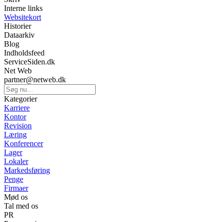
Interne links
Websitekort
Historier
Dataarkiv
Blog
Indholdsfeed
ServiceSiden.dk
Net Web
partner@netweb.dk
Kategorier
Karriere
Kontor
Revision
Læring
Konferencer
Lager
Lokaler
Markedsføring
Penge
Firmaer
Mød os
Tal med os
PR