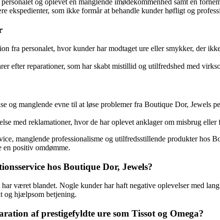
fra personalet og oplevet en manglende imødekommenhed samt en fornemm
e ekspedienter, som ikke formår at behandle kunder høfligt og professi
r
n fra personalet, hvor kunder har modtaget ure eller smykker, der ikke 
er efter reparationer, som har skabt mistillid og utilfredshed med virk
 og manglende evne til at løse problemer fra Boutique Dor, Jewels pers
delse med reklamationer, hvor de har oplevet anklager om misbrug eller f
vice, manglende professionalisme og utilfredsstillende produkter hos Bo
de en positiv omdømme.
ionsservice hos Boutique Dor, Jewels?
har været blandet. Nogle kunder har haft negative oplevelser med lang
t og hjælpsom betjening.
aration af prestigefyldte ure som Tissot og Omega?