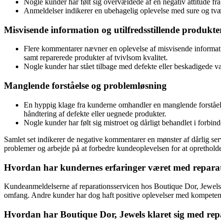
Nogle kunder har følt sig overvældede af en negativ attitude 
Anmeldelser indikerer en ubehagelig oplevelse med sure og tvær
Misvisende information og utilfredsstillende produkte
Flere kommentarer nævner en oplevelse af misvisende informatio
samt reparerede produkter af tvivlsom kvalitet.
Nogle kunder har stået tilbage med defekte eller beskadigede var
Manglende forståelse og problemløsning
En hyppig klage fra kunderne omhandler en manglende forståelse
håndtering af defekte eller uegnede produkter.
Nogle kunder har følt sig mistroet og dårligt behandlet i forbin
Samlet set indikerer de negative kommentarer en mønster af dårlig ser
problemer og arbejde på at forbedre kundeoplevelsen for at oprethol
Hvordan har kundernes erfaringer været med reparat
Kundeanmeldelserne af reparationsservicen hos Boutique Dor, Jewels 
omfang. Andre kunder har dog haft positive oplevelser med kompeten
Hvordan har Boutique Dor, Jewels klaret sig med rep