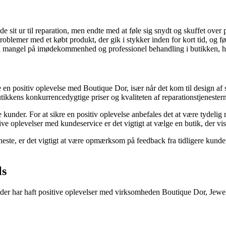
 sit ur til reparation, men endte med at føle sig snydt og skuffet over 
lemer med et købt produkt, der gik i stykker inden for kort tid, og f
 mangel på imødekommenhed og professionel behandling i butikken, hvil
n positiv oplevelse med Boutique Dor, især når det kom til design af 
tikkens konkurrencedygtige priser og kvaliteten af reparationstjenester
dse kunder. For at sikre en positiv oplevelse anbefales det at være tyde
ve oplevelser med kundeservice er det vigtigt at vælge en butik, der 
jeneste, er det vigtigt at være opmærksom på feedback fra tidligere kund
ls
der har haft positive oplevelser med virksomheden Boutique Dor, Jewels,