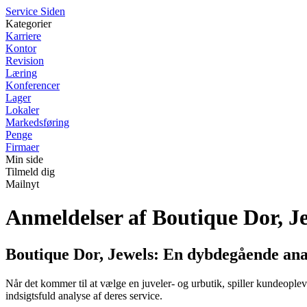
S
ervice
S
iden
Kategorier
Karriere
Kontor
Revision
Læring
Konferencer
Lager
Lokaler
Markedsføring
Penge
Firmaer
Min side
Tilmeld dig
Mailnyt
Anmeldelser af Boutique Dor, J
Boutique Dor, Jewels: En dybdegående ana
Når det kommer til at vælge en juveler- og urbutik, spiller kundeoplev
indsigtsfuld analyse af deres service.