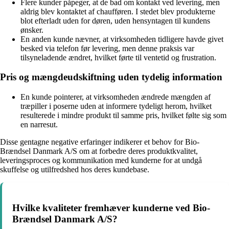
Flere kunder påpeger, at de bad om kontakt ved levering, men
aldrig blev kontaktet af chaufføren. I stedet blev produkterne
blot efterladt uden for døren, uden hensyntagen til kundens
ønsker.
En anden kunde nævner, at virksomheden tidligere havde givet
besked via telefon før levering, men denne praksis var
tilsyneladende ændret, hvilket førte til ventetid og frustration.
Pris og mængdeudskiftning uden tydelig information
En kunde pointerer, at virksomheden ændrede mængden af
træpiller i poserne uden at informere tydeligt herom, hvilket
resulterede i mindre produkt til samme pris, hvilket følte sig som
en narresut.
Disse gentagne negative erfaringer indikerer et behov for Bio-
Brændsel Danmark A/S om at forbedre deres produktkvalitet,
leveringsproces og kommunikation med kunderne for at undgå
skuffelse og utilfredshed hos deres kundebase.
Hvilke kvaliteter fremhæver kunderne ved Bio-
Brændsel Danmark A/S?