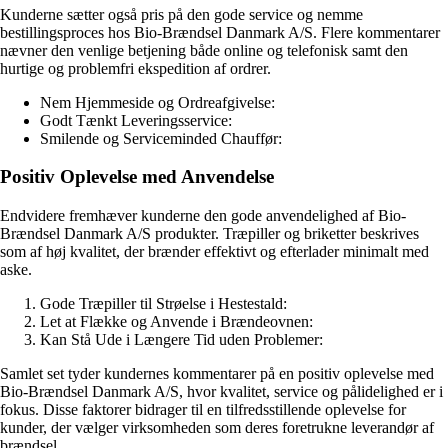
Kunderne sætter også pris på den gode service og nemme
bestillingsproces hos Bio-Brændsel Danmark A/S. Flere kommentarer
nævner den venlige betjening både online og telefonisk samt den
hurtige og problemfri ekspedition af ordrer.
Nem Hjemmeside og Ordreafgivelse:
Godt Tænkt Leveringsservice:
Smilende og Serviceminded Chauffør:
Positiv Oplevelse med Anvendelse
Endvidere fremhæver kunderne den gode anvendelighed af Bio-
Brændsel Danmark A/S produkter. Træpiller og briketter beskrives
som af høj kvalitet, der brænder effektivt og efterlader minimalt med
aske.
Gode Træpiller til Strøelse i Hestestald:
Let at Flække og Anvende i Brændeovnen:
Kan Stå Ude i Længere Tid uden Problemer:
Samlet set tyder kundernes kommentarer på en positiv oplevelse med
Bio-Brændsel Danmark A/S, hvor kvalitet, service og pålidelighed er i
fokus. Disse faktorer bidrager til en tilfredsstillende oplevelse for
kunder, der vælger virksomheden som deres foretrukne leverandør af
brændsel.