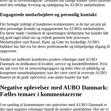
lever op til forventningerne. Desuden har mange kunder været tilfredse
med den rettidige levering og opfølgning fra AUBOs medarbejdere.
Engagerede medarbejdere og personlig kontakt
Det fremgår tydeligt af kundernes kommentarer, at de har sat pris på
den personlige kontakt og engagementet fra AUBOs medarbejdere.
Fra første møde i butikken til opsætningen derhjemme har kunder følt
sig godt taget hånd om og vejledt gennem hele processen.
Medarbejdere som Raouf, Hany og Gitte fra forskellige AUBO-
butikker har fået ros for deres professionelle og behjælpelige tilgang til
opgaverne.
Samlet set indikerer kundernes positive erfaringer med AUBO
Danmark en dedikation til kvalitet, service og kundetilfredshed. Hvis
du står over for en renoveringsopgave og leder efter en pålidelig og
kompetent samarbejdspartner, kan det være værd at overveje AUBO
baseret på de gode oplevelser, som andre kunder har haft.
Negative oplevelser med AUBO Danmark:
Fælles temaer i kommentarerne
I en samling af kommentarer om oplevelser med AUBO Danmark er
der også negative erfaringer blandt de positive anmeldelser. Her ser vi