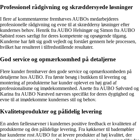
Professionel rådgivning og skræddersyede løsninger
I flere af kommentarerne fremhæves AUBOs medarbejderes
professionelle rådgivning og evne til at skræddersy løsninger efter
kundernes behov. Henrik fra AUBO Helsingør og Simon fra AUBO
Sølsted roses særligt for deres kompetente og opsøgende tilgang.
Kunderne har følt sig godt vejledt og forstået gennem hele processen,
hvilket har resulteret i tilfredsstillende resultater.
God service og opmærksomhed på detaljerne
Flere kunder fremhæver den gode service og opmærksomheden på
detaljerne hos AUBO. Fra første besøg i butikken til levering og
montering af produkterne har kunder oplevet en høj grad af
professionalisme og imødekommenhed. Anette fra AUBO Sølvsted og
Karina fra AUBO Næstved nævnes specifikt for deres dygtighed og
evne til at imødekomme kundernes stil og behov.
Kvalitetsprodukter og pålidelig levering
En anden fællesnævner i kundernes positive feedback er kvaliteten af
produkterne og den pålidelige levering. Fra køkkener til bademøbler
har kunderne rost AUBO for at levere produkter af høj kvalitet, der